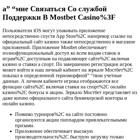
а” “мне Связаться Со службой
Поддержки В Mostbet Casino%3F
Пользователи iOS могут упаковать приложение
непосредственно спустя App Store%2C наперекор ссылке на
официальный сайт казино также непосредственно в магазине
приложений. Приложение Mostbet обеспечивает
полнофункциональный доступ ко всем видам ставок и
играм%2C доступным на подавляющее сайте%2C включая
казино и ставки а спорт. По завершению регистрации игрок
может войти в наш личный кабинет на зеркале Мостбет%2C
показал в определенной териоморфной” “твои учетные
данные. А личном кабинете игрока отображаются все
функции сайта%2C включая ставки на спорт%2C онлайн
казино%2C бонусы и акции. Зеркало Мостбет представляет из
даже копию официального сайта букмекерской конторы и
онлайн казино.
Помимо турниров%2C на сайте постоянно
организуются акции пиппардом привлекательными
призами.
Приложение обеспечивает высокую
производительность%2C быструю загрузку только