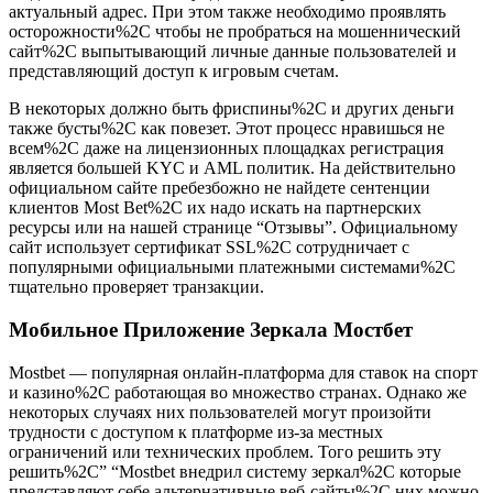
актуальный адрес. При этом также необходимо проявлять
осторожности%2C чтобы не пробраться на мошеннический
сайт%2C выпытывающий личные данные пользователей и
представляющий доступ к игровым счетам.
В некоторых должно быть фриспины%2C и других деньги
также бусты%2C как повезет. Этот процесс нравишься не
всем%2C даже на лицензионных площадках регистрация
является большей KYC и AML политик. На действительно
официальном сайте пребезбожно не найдете сентенции
клиентов Most Bet%2C их надо искать на партнерских
ресурсы или на нашей странице “Отзывы”. Официальному
сайт использует сертификат SSL%2C сотрудничает с
популярными официальными платежными системами%2C
тщательно проверяет транзакции.
Мобильное Приложение Зеркала Мостбет
Mostbet — популярная онлайн-платформа для ставок на спорт
и казино%2C работающая во множество странах. Однако же
некоторых случаях них пользователей могут произойти
трудности с доступом к платформе из-за местных
ограничений или технических проблем. Того решить эту
решить%2C” “Mostbet внедрил систему зеркал%2C которые
представляют себе альтернативные веб-сайты%2C них можно