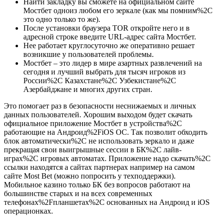
Найти закладку вы сможете на официальном сайте
Мостбет одноиз любом его зеркале (как мы помним%2C
это одно только то же).
После установки браузера TOR откройте него и в
адресной строке введите URL-адрес сайта Мостбет.
Нее работает круглосуточно же оперативно решает
возникшие у пользователей проблемы.
Мостбет – это лидер в мире азартных развлечений на
сегодня и лучший выбрать для тысяч игроков из
России%2C Казахстане%2C Узбекистане%2C
Азербайджане и многих других стран.
Это помогает раз в безопасности неснижаемых и личных
данных пользователей. Хорошим выходом будет скачать
официальное приложение Мостбет в устройства%2C
работающие на Андроид%2FiOS ОС. Так позволит обходить
блок автоматически%2C не использовать зеркало и даже
прекращая свои выигрышные сессии в БК%2C лайв-
играх%2C игровых автоматах. Приложение надо скачать%2C
ссылки находятся а сайтах партнерах например на самом
сайте Most Bet (можно попросить у техподдержки).
Мобильное казино только БК без вопросов работают на
большинстве старых и на всех современных
телефонах%2Fпланшетах%2C основанных на Андроид и iOS
операционках.