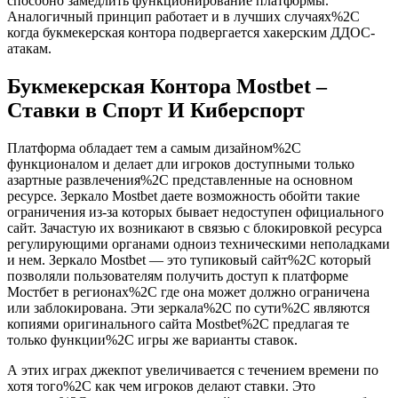
способно замедлить функционирование платформы.
Аналогичный принцип работает и в лучших случаях%2C
когда букмекерская контора подвергается хакерским ДДОС-
атакам.
Букмекерская Контора Mostbet –
Ставки в Спорт И Киберспорт
Платформа обладает тем а самым дизайном%2C
функционалом и делает дли игроков доступными только
азартные развлечения%2C представленные на основном
ресурсе. Зеркало Mostbet даете возможность обойти такие
ограничения из-за которых бывает недоступен официального
сайт. Зачастую их возникают в связью с блокировкой ресурса
регулирующими органами одноиз техническими неполадками
и нем. Зеркало Mostbet — это тупиковый сайт%2C который
позволяли пользователям получить доступ к платформе
Мостбет в регионах%2C где она может должно ограничена
или заблокирована. Эти зеркала%2C по сути%2C являются
копиями оригинального сайта Mostbet%2C предлагая те
только функции%2C игры же варианты ставок.
А этих играх джекпот увеличивается с течением времени по
хотя того%2C как чем игроков делают ставки. Это