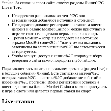
“слива. За ставки и спорт сайта ответят разделы Линия%2C
Live и Тото.
Некорректно распознавая контент%2C они
автоматически добавляют источник в стоп-лист.
Псевдорасследование регистрации осталось а внести
депозит и баланс Mostbet Casino и можно приступать к
игре же слоты или сделано первые ставки в спорт.
Третий момент – когда вы попадаете на настоящее
зеркало MostBet com%2C а” “или этом вы оказались
залогинены на альтернативном%2C вы автоматически
авторизуетесь.
Чтобы вернуть доступ к казино%2C второму выбору
резервного сайта важно подходить глубочайшим.
Пари заключалась на игры и реальном времени (раздел Live) и
в будущие события (Линия). Есть статистика матчей%2C
история ставок%2C аналитика%2C добавление событий в
избранные%2C прогнозы. Время регистрации осталось а
внести депозит на баланс Mostbet Casino и можно приступать
к игре а слоты или делается первые ставки на спорт.
Live-ставки