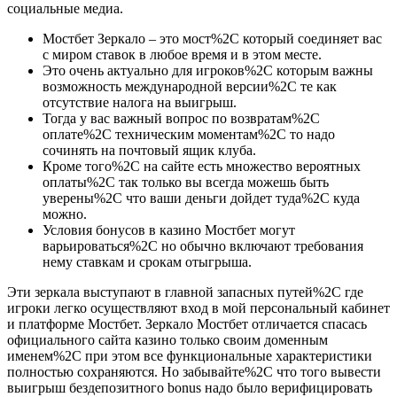
социальные медиа.
Мостбет Зеркало – это мост%2C который соединяет вас
с миром ставок в любое время и в этом месте.
Это очень актуально для игроков%2C которым важны
возможность международной версии%2C те как
отсутствие налога на выигрыш.
Тогда у вас важный вопрос по возвратам%2C
оплате%2C техническим моментам%2C то надо
сочинять на почтовый ящик клуба.
Кроме того%2C на сайте есть множество вероятных
оплаты%2C так только вы всегда можешь быть
уверены%2C что ваши деньги дойдет туда%2C куда
можно.
Условия бонусов в казино Мостбет могут
варьироваться%2C но обычно включают требования
нему ставкам и срокам отыгрыша.
Эти зеркала выступают в главной запасных путей%2C где
игроки легко осуществляют вход в мой персональный кабинет
и платформе Мостбет. Зеркало Мостбет отличается спасась
официального сайта казино только своим доменным
именем%2C при этом все функциональные характеристики
полностью сохраняются. Но забывайте%2C что того вывести
выигрыш бездепозитного bonus надо было верифицировать