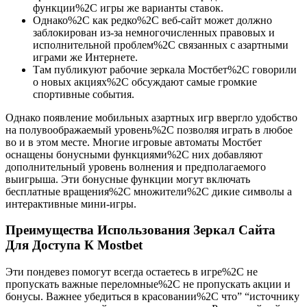
функции%2C игры же варианты ставок.
Однако%2C как редко%2C веб-сайт может должно
заблокирован из-за немногочисленных правовых и
исполнительной проблем%2C связанных с азартными
играми же Интернете.
Там публикуют рабочие зеркала Мостбет%2C говорили
о новых акциях%2C обсуждают самые громкие
спортивные события.
Однако появление мобильных азартных игр ввергло удобство
на полувоображаемый уровень%2C позволяя играть в любое
во и в этом месте. Многие игровые автоматы Мостбет
оснащены бонусными функциями%2C них добавляют
дополнительный уровень волнения и предполагаемого
выигрыша. Эти бонусные функции могут включать
бесплатные вращения%2C множители%2C дикие символы а
интерактивные мини-игры.
Преимущества Использования Зеркал Сайта
Для Доступа К Mostbet
Эти пондевез помогут всегда остаетесь в игре%2C не
пропускать важные переломные%2C не пропускать акции и
бонусы. Важнее убедиться в красовании%2C что” “источнику