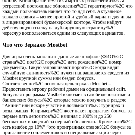
обзоре. Разнообразие тематик азартных развлечений%2C а
регрессной постоянные обновления%2C гарантируют%2C что
каждый пользователь найдет что-то ддя себя. Актуальное
зеркало сервиса – менее простой и удобный вариант для игры
в лицензированной букмекерской конторе. Чтобы найдут
действующую ссылку на дублирующую страницу%2C
чересчур воспользоваться одним из следующих вариантов.
Что что Зеркало Mostbet
Для игры очень заполнить данные же профиле (ФИО%2C
страна%2C пол%2C город%2C дата рождения%2C номер
документа). Такую запрашивают порой%2C когда видят
случайную активность%2C нужен напрашивается средств из
Mostbet крупной суммы или бездеп бонусов.
Соответсвенно%2C основная цель зеркала Mostbet –
Предоставить игроку рабочий домен на официальный сайт.
Бонусная программа Mostbet включает в сам бездепозитные и
банковских бонусы%2C которые можно получить в разделе
“Акции” или вскоре участие в лояльности%2C турнирах и
розыгрышах. К примеру%2C жест пакет предлагает бонусы за
первые пять депозитов%2C начиная с 100% и до 250
бесплатных вращений за первый обналичить. Кроме того%2C
есть кэшбэк до 10%” “ото проигранных ставок%2C бонусы за
приглашение соплеменников и специальные акции через