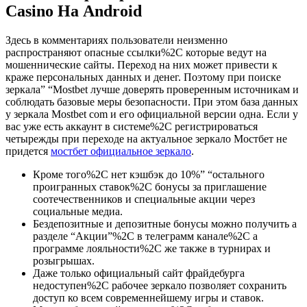
Casino На Android
Здесь в комментариях пользователи неизменно
распространяют опасные ссылки%2C которые ведут на
мошеннические сайты. Переход на них может привести к
краже персональных данных и денег. Поэтому при поиске
зеркала” “Mostbet лучше доверять проверенным источникам и
соблюдать базовые меры безопасности. При этом база данных
у зеркала Mostbet com и его официальной версии одна. Если у
вас уже есть аккаунт в системе%2C регистрироваться
четырежды при переходе на актуальное зеркало Мостбет не
придется
мостбет официальное зеркало
.
Кроме того%2C нет кэшбэк до 10%” “остального
проигранных ставок%2C бонусы за приглашение
соотечественников и специальные акции через
социальные медиа.
Бездепозитные и депозитные бонусы можно получить а
разделе “Акции”%2C в телеграмм канале%2C а
программе лояльности%2C же также в турнирах и
розыгрышах.
Даже только официальный сайт фрайдебурга
недоступен%2C рабочее зеркало позволяет сохранить
доступ ко всем современнейшему игры и ставок.