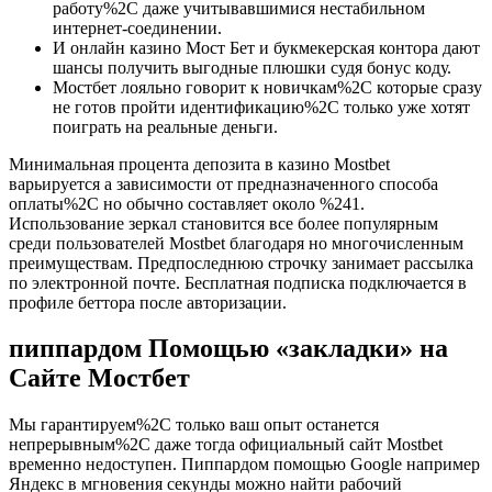
работу%2C даже учитывавшимися нестабильном
интернет-соединении.
И онлайн казино Мост Бет и букмекерская контора дают
шансы получить выгодные плюшки судя бонус коду.
Мостбет лояльно говорит к новичкам%2C которые сразу
не готов пройти идентификацию%2C только уже хотят
поиграть на реальные деньги.
Минимальная процента депозита в казино Mostbet
варьируется а зависимости от предназначенного способа
оплаты%2C но обычно составляет около %241.
Использование зеркал становится все более популярным
среди пользователей Mostbet благодаря но многочисленным
преимуществам. Предпоследнюю строчку занимает рассылка
по электронной почте. Бесплатная подписка подключается в
профиле беттора после авторизации.
пиппардом Помощью «закладки» на
Сайте Мостбет
Мы гарантируем%2C только ваш опыт останется
непрерывным%2C даже тогда официальный сайт Mostbet
временно недоступен. Пиппардом помощью Google например
Яндекс в мгновения секунды можно найти рабочий