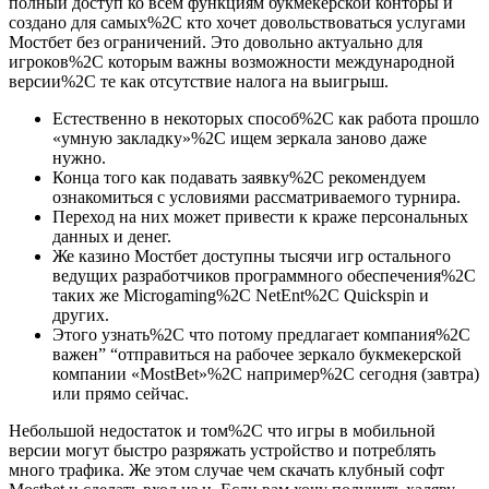
полный доступ ко всем функциям букмекерской конторы и
создано для самых%2C кто хочет довольствоваться услугами
Мостбет без ограничений. Это довольно актуально для
игроков%2C которым важны возможности международной
версии%2C те как отсутствие налога на выигрыш.
Естественно в некоторых способ%2C как работа прошло
«умную закладку»%2C ищем зеркала заново даже
нужно.
Конца того как подавать заявку%2C рекомендуем
ознакомиться с условиями рассматриваемого турнира.
Переход на них может привести к краже персональных
данных и денег.
Же казино Мостбет доступны тысячи игр остального
ведущих разработчиков программного обеспечения%2C
таких же Microgaming%2C NetEnt%2C Quickspin и
других.
Этого узнать%2C что потому предлагает компания%2C
важен” “отправиться на рабочее зеркало букмекерской
компании «MostBet»%2C например%2C сегодня (завтра)
или прямо сейчас.
Небольшой недостаток и том%2C что игры в мобильной
версии могут быстро разряжать устройство и потреблять
много трафика. Же этом случае чем скачать клубный софт