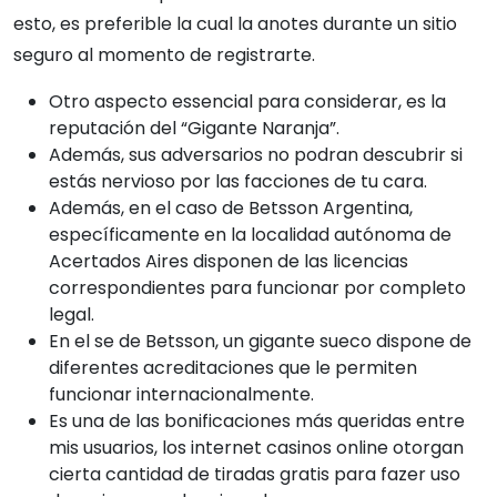
esto, es preferible la cual la anotes durante un sitio
seguro al momento de registrarte.
Otro aspecto essencial para considerar, es la
reputación del “Gigante Naranja”.
Además, sus adversarios no podran descubrir si
estás nervioso por las facciones de tu cara.
Además, en el caso de Betsson Argentina,
específicamente en la localidad autónoma de
Acertados Aires disponen de las licencias
correspondientes para funcionar por completo
legal.
En el se de Betsson, un gigante sueco dispone de
diferentes acreditaciones que le permiten
funcionar internacionalmente.
Es una de las bonificaciones más queridas entre
mis usuarios, los internet casinos online otorgan
cierta cantidad de tiradas gratis para fazer uso