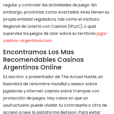
regular y controlar las actividades de juego. Sin
embargo, provincias como Acertados Aires tienen su
propia entidad reguladora, tais como el Instituto
Regional de Lotería con Casinos (IPLyC), o qual
supervisa los juegos de azar sobre su territorio
jugar-
casinos-argentinos.com
.
Encontramos Los Mas
Recomendables Casinos
Argentinos Online
Ex escritor y presentador de The Actual Hustle, un
ilusionista de renombre mundial y asesor sobre
jugadores y internet casinos sobre trampas con
protección de juegos. Hay casos en que un
usufructuario puede olvidar tu contraseña o cifra de
acceso a new la plataforma Betsson. Para evitar