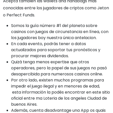
Acepta también las wallets and handbags más
conocidas entre los jugadores de criptos como Jeton
o Perfect Funds.
Somos la guía número #1 del planeta sobre
casinos con juegos de circunstancia en línea, con
los jugadores boy nuestra única antelacion.
En cada evento, podrás tener a datos
actualizados para soportar tus pronósticos y
procurar mejores dividendos.
Quizá tenga menos expertise que otros
operadores, pero la papel de sus juegos no pasó
desapercibida para numerosos casinos online.
Por otro lado, existen muchos programas para
impedir el juego ilegal y en menores de edad,
esta información la podés encontrar en este sitio
oficial entre ma Loteria de los angeles Ciudad de
buenos Aires.
Además, cuenta disadvantage una App os quais