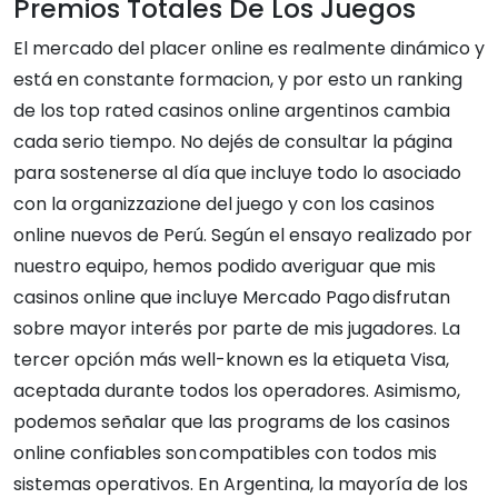
Premios Totales De Los Juegos
El mercado del placer online es realmente dinámico y
está en constante formacion, y por esto un ranking
de los top rated casinos online argentinos cambia
cada serio tiempo. No dejés de consultar la página
para sostenerse al día que incluye todo lo asociado
con la organizzazione del juego y con los casinos
online nuevos de Perú. Según el ensayo realizado por
nuestro equipo, hemos podido averiguar que mis
casinos online que incluye Mercado Pago disfrutan
sobre mayor interés por parte de mis jugadores. La
tercer opción más well-known es la etiqueta Visa,
aceptada durante todos los operadores. Asimismo,
podemos señalar que las programs de los casinos
online confiables son compatibles con todos mis
sistemas operativos. En Argentina, la mayoría de los