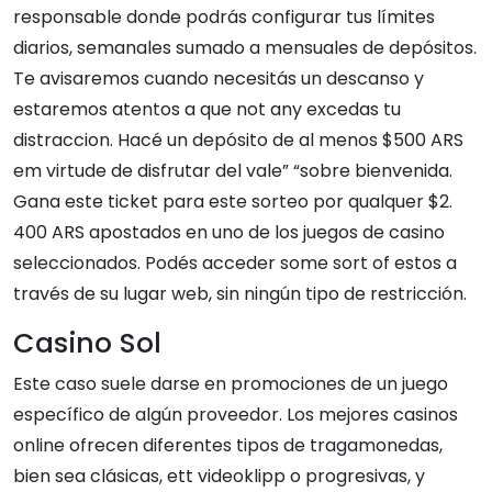
responsable donde podrás configurar tus límites
diarios, semanales sumado a mensuales de depósitos.
Te avisaremos cuando necesitás un descanso y
estaremos atentos a que not any excedas tu
distraccion. Hacé un depósito de al menos $500 ARS
em virtude de disfrutar del vale” “sobre bienvenida.
Gana este ticket para este sorteo por qualquer $2.
400 ARS apostados en uno de los juegos de casino
seleccionados. Podés acceder some sort of estos a
través de su lugar web, sin ningún tipo de restricción.
Casino Sol
Este caso suele darse en promociones de un juego
específico de algún proveedor. Los mejores casinos
online ofrecen diferentes tipos de tragamonedas,
bien sea clásicas, ett videoklipp o progresivas, y