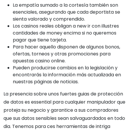
La empatía sumado a la cortesía también son
esenciales, asegurando que cada deportista se
sienta valorado y comprendido.
Los casinos reales obligan a new ir con illustres
cantidades de money encima si no queremos
pagar que tiene tarjeta.
Para hacer aquello disponen de algunos bonos,
ofertas, torneos y otras promociones para
apuestas casino online.
Pueden producirse cambios en la legislación y
encontrarás la información más actualizada en
nuestras páginas de noticias.
La presencia sobre unos fuertes guias de protección
de datos es essential para cualquier manipulador que
proteja su negocio y garantice a sus compradores
que sus datos sensibles sean salvaguardados en todo
dia. Tenemos para ces herramientas de intriga