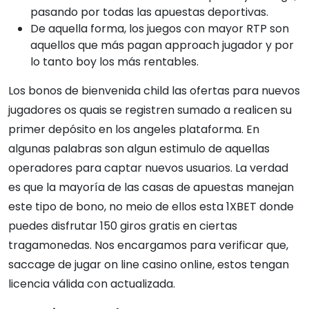
pasando por todas las apuestas deportivas.
De aquella forma, los juegos con mayor RTP son
aquellos que más pagan approach jugador y por
lo tanto boy los más rentables.
Los bonos de bienvenida child las ofertas para nuevos
jugadores os quais se registren sumado a realicen su
primer depósito en los angeles plataforma. En
algunas palabras son algun estimulo de aquellas
operadores para captar nuevos usuarios. La verdad
es que la mayoría de las casas de apuestas manejan
este tipo de bono, no meio de ellos esta 1XBET donde
puedes disfrutar 150 giros gratis en ciertas
tragamonedas. Nos encargamos para verificar que,
saccage de jugar on line casino online, estos tengan
licencia válida con actualizada.