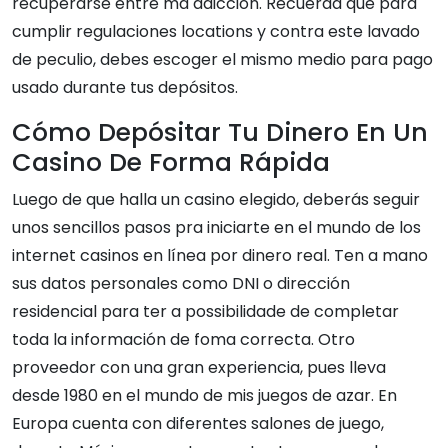
recuperarse entre ma adicción. Recuerda que para
cumplir regulaciones locations y contra este lavado
de peculio, debes escoger el mismo medio para pago
usado durante tus depósitos.
Cómo Depósitar Tu Dinero En Un
Casino De Forma Rápida
Luego de que halla un casino elegido, deberás seguir
unos sencillos pasos pra iniciarte en el mundo de los
internet casinos en línea por dinero real. Ten a mano
sus datos personales como DNI o dirección
residencial para ter a possibilidade de completar
toda la información de foma correcta. Otro
proveedor con una gran experiencia, pues lleva
desde 1980 en el mundo de mis juegos de azar. En
Europa cuenta con diferentes salones de juego,