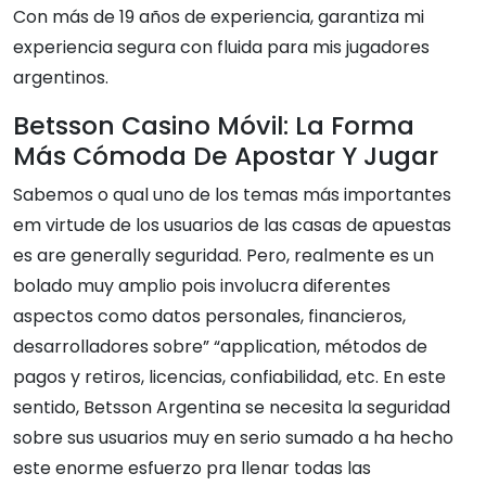
Con más de 19 años de experiencia, garantiza mi
experiencia segura con fluida para mis jugadores
argentinos.
Betsson Casino Móvil: La Forma
Más Cómoda De Apostar Y Jugar
Sabemos o qual uno de los temas más importantes
em virtude de los usuarios de las casas de apuestas
es are generally seguridad. Pero, realmente es un
bolado muy amplio pois involucra diferentes
aspectos como datos personales, financieros,
desarrolladores sobre” “application, métodos de
pagos y retiros, licencias, confiabilidad, etc. En este
sentido, Betsson Argentina se necesita la seguridad
sobre sus usuarios muy en serio sumado a ha hecho
este enorme esfuerzo pra llenar todas las