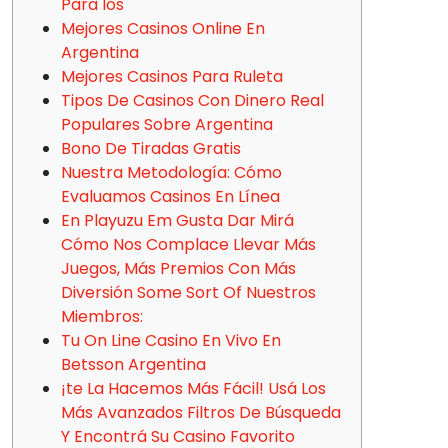
Para Ios
Mejores Casinos Online En
Argentina
Mejores Casinos Para Ruleta
Tipos De Casinos Con Dinero Real
Populares Sobre Argentina
Bono De Tiradas Gratis
Nuestra Metodología: Cómo
Evaluamos Casinos En Línea
En Playuzu Em Gusta Dar Mirá
Cómo Nos Complace Llevar Más
Juegos, Más Premios Con Más
Diversión Some Sort Of Nuestros
Miembros:
Tu On Line Casino En Vivo En
Betsson Argentina
¡te La Hacemos Más Fácil! Usá Los
Más Avanzados Filtros De Búsqueda
Y Encontrá Su Casino Favorito