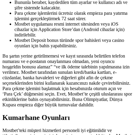
Bununla beraber, kaydedilen tüm ayarlar ve kullanıcı adı ve
şifre sistemde kalacaktır.
Para çekme işlemlerini ücretsiz olarak empieza para yatırma
işlemini gerçekleştirmek 72 saat sürer.
Mostbet uygulaması resmi internet sitesinden veya iOS
cihazlar için Application Store’dan (Android cihazlar için)
indirilebilir.
Mostbet Deposit bonus türünde spor bahisleri veya casino
oyunları için bahis yapabilirsiniz.
Bu şartın yerine getirilmemesi ve kayıt sırasında belirtilen telefon
numarası ve e-postanın onaylanması olmadan, yeni oyuncu
hoşgeldin bonusu alamaz” “ve ilk ödeme talebinin yapılmasına izin
verilmez. Mostbet tarafından sunulan kredi/banka kartları, e-
cüzdanlar, banka havaleleri ve diğerleri gibi afin de çekme
seçeneklerinden birini kullanarak kazancınızı nakde çevirebilirsiniz.
Para çekme işlemini başlatmak için hesabınızda oturum açın ve
‘Para Çek’ düğmesini seçin. Evet, Mostbet’te çeşitli uluslararası spor
etkinliklerine bahis oynayabilirsiniz. Buna Olimpiyatlar, Dünya
Kupası empieza diğer büyük turnuvalar dahildir.
Kumarhane Oyunları
Mostbet’teki müşteri hizmetleri personeli iyi eğitimlidir ve