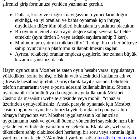
şifrenizi giriş formunuza yeniden yazmanız gerekir.
Dahası, kolay ve sezgisel navigasyon, oyuncuların doğru
etkinliği, en iyi oranları ve bahis oynamak için ihtiyaç
duydukları diğer tüm bilgileri bulmalarına yardımcı olacaktır.
Bu oyunun temel amacı aynı değere sahip several kart elde
etmektir (aynı türden 3 veya ardışık sayılara sahip 3 kart).
Minimum pra yatırma miktarı fifty TL olup, bu da her bütçeye
sahip oyuncuların platformu kullanabilmesini sağlar.
Ayrıca, rekabetçi oranlar empieza çizgilerle, her zaman büyük
kazanma şansınız olacak.
Hayır, oyuncunun Mostbet’te zaten oyun hesabı varsa, uygulamayı
yükledikten sonra bahisçi ofisinin web sitesindeki kullanıcı adı ve
şifresiyle hesabına girebilir. Giriş olarak kayıt sırasında belirtilen
telefon numarasını veya e-posta adresini kullanabilirsiniz. Sitenin
uyarlanabilir sürümünü ya da uygulamayı kullanarak Mostbet
Casino’da masaüstü website sitesinde veya mobil” “cihazlar
üzerinden oynayabilirsiniz. Ancak parayla oynamak için Mostbet
casino logon ve oyun hesabınızda yeterli miktarda paraya sahip
olmaya ihtiyacınız var. Mostbet uygulamasının kullanıcıları,
uygulamanın basit ve güvenli ödeme yöntemleri sayesinde hızlı bir
şekilde em virtude de yatırabilir ve çekebilir. Ek olarak, web-site,
tüketicilere sahip olabilecekleri herhangi bir soru veya sorunla ilgili
yardımcı olmak için 7/24 müşteri yardımı sağlar
mostbet demo oyna
.