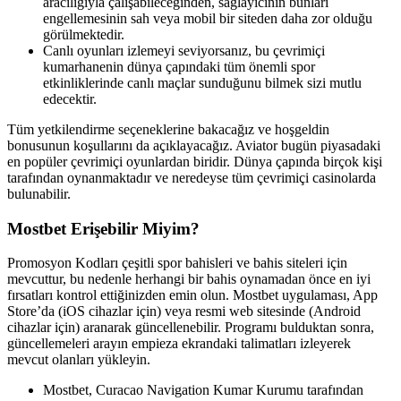
aracılığıyla çalışabileceğinden, sağlayıcının bunları
engellemesinin sah veya mobil bir siteden daha zor olduğu
görülmektedir.
Canlı oyunları izlemeyi seviyorsanız, bu çevrimiçi
kumarhanenin dünya çapındaki tüm önemli spor
etkinliklerinde canlı maçlar sunduğunu bilmek sizi mutlu
edecektir.
Tüm yetkilendirme seçeneklerine bakacağız ve hoşgeldin
bonusunun koşullarını da açıklayacağız. Aviator bugün piyasadaki
en popüler çevrimiçi oyunlardan biridir. Dünya çapında birçok kişi
tarafından oynanmaktadır ve neredeyse tüm çevrimiçi casinolarda
bulunabilir.
Mostbet Erişebilir Miyim?
Promosyon Kodları çeşitli spor bahisleri ve bahis siteleri için
mevcuttur, bu nedenle herhangi bir bahis oynamadan önce en iyi
fırsatları kontrol ettiğinizden emin olun. Mostbet uygulaması, App
Store’da (iOS cihazlar için) veya resmi web sitesinde (Android
cihazlar için) aranarak güncellenebilir. Programı bulduktan sonra,
güncellemeleri arayın empieza ekrandaki talimatları izleyerek
mevcut olanları yükleyin.
Mostbet, Curacao Navigation Kumar Kurumu tarafından