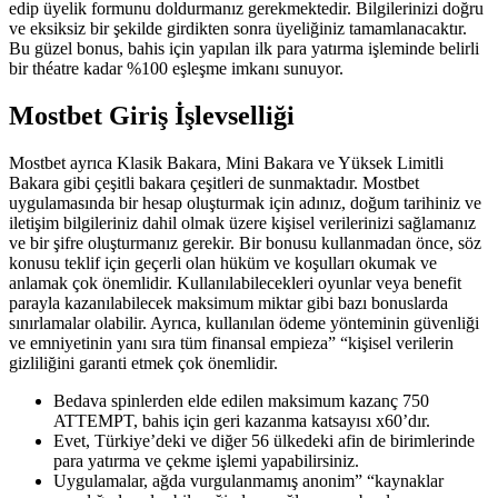
edip üyelik formunu doldurmanız gerekmektedir. Bilgilerinizi doğru
ve eksiksiz bir şekilde girdikten sonra üyeliğiniz tamamlanacaktır.
Bu güzel bonus, bahis için yapılan ilk para yatırma işleminde belirli
bir théatre kadar %100 eşleşme imkanı sunuyor.
Mostbet Giriş İşlevselliği
Mostbet ayrıca Klasik Bakara, Mini Bakara ve Yüksek Limitli
Bakara gibi çeşitli bakara çeşitleri de sunmaktadır. Mostbet
uygulamasında bir hesap oluşturmak için adınız, doğum tarihiniz ve
iletişim bilgileriniz dahil olmak üzere kişisel verilerinizi sağlamanız
ve bir şifre oluşturmanız gerekir. Bir bonusu kullanmadan önce, söz
konusu teklif için geçerli olan hüküm ve koşulları okumak ve
anlamak çok önemlidir. Kullanılabilecekleri oyunlar veya benefit
parayla kazanılabilecek maksimum miktar gibi bazı bonuslarda
sınırlamalar olabilir. Ayrıca, kullanılan ödeme yönteminin güvenliği
ve emniyetinin yanı sıra tüm finansal empieza” “kişisel verilerin
gizliliğini garanti etmek çok önemlidir.
Bedava spinlerden elde edilen maksimum kazanç 750
ATTEMPT, bahis için geri kazanma katsayısı x60’dır.
Evet, Türkiye’deki ve diğer 56 ülkedeki afin de birimlerinde
para yatırma ve çekme işlemi yapabilirsiniz.
Uygulamalar, ağda vurgulanmamış anonim” “kaynaklar