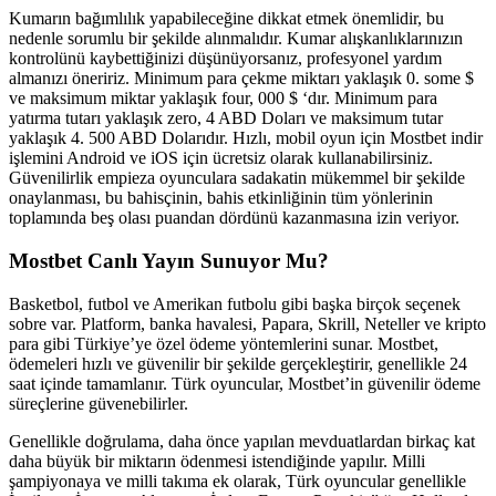
Kumarın bağımlılık yapabileceğine dikkat etmek önemlidir, bu
nedenle sorumlu bir şekilde alınmalıdır. Kumar alışkanlıklarınızın
kontrolünü kaybettiğinizi düşünüyorsanız, profesyonel yardım
almanızı öneririz. Minimum para çekme miktarı yaklaşık 0. some $
ve maksimum miktar yaklaşık four, 000 $ ‘dır. Minimum para
yatırma tutarı yaklaşık zero, 4 ABD Doları ve maksimum tutar
yaklaşık 4. 500 ABD Dolarıdır. Hızlı, mobil oyun için Mostbet indir
işlemini Android ve iOS için ücretsiz olarak kullanabilirsiniz.
Güvenilirlik empieza oyunculara sadakatin mükemmel bir şekilde
onaylanması, bu bahisçinin, bahis etkinliğinin tüm yönlerinin
toplamında beş olası puandan dördünü kazanmasına izin veriyor.
Mostbet Canlı Yayın Sunuyor Mu?
Basketbol, ​​futbol ve Amerikan futbolu gibi başka birçok seçenek
sobre var. Platform, banka havalesi, Papara, Skrill, Neteller ve kripto
para gibi Türkiye’ye özel ödeme yöntemlerini sunar. Mostbet,
ödemeleri hızlı ve güvenilir bir şekilde gerçekleştirir, genellikle 24
saat içinde tamamlanır. Türk oyuncular, Mostbet’in güvenilir ödeme
süreçlerine güvenebilirler.
Genellikle doğrulama, daha önce yapılan mevduatlardan birkaç kat
daha büyük bir miktarın ödenmesi istendiğinde yapılır. Milli
şampiyonaya ve milli takıma ek olarak, Türk oyuncular genellikle