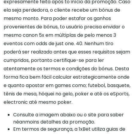
expresamente feita após to início da promoção. Caso
ela seja perdedora, o cliente recebe um bónus de
mesmo monto. Para poder estafar os ganhos
provenientes de bónus, to usuário precisa envidar o
mesmo canon 5x em múltiplas de pelo menos 3
eventos com odds de just one. 40. Nenhum tiro
poderá ser realizado antes que esses requisitos sejam
cumpridos, portanto certifique-se para ler
atentamente os termos e condições do bónus. Desta
forma fica bem fácil calcular estrategicamente onde
e quanto apostar em games como; futebol, basquete,
tênis de mesa, hóquei no gelo, poker e até os eSports,
electronic até mesmo poker.
Consulte a imagem abaixo ou o site para saber
néanmoins detalhes da promoção.
Em termos de segurança, a 1xBet utiliza guias de