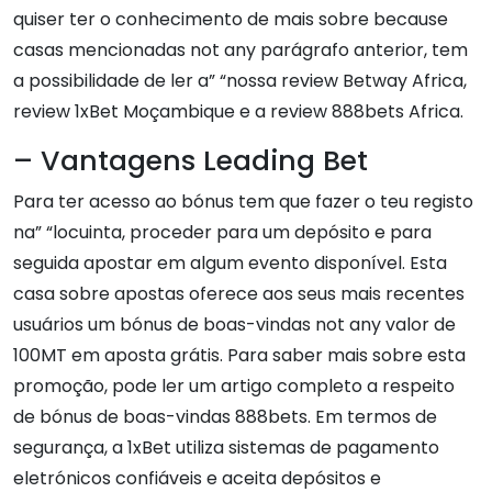
quiser ter o conhecimento de mais sobre because
casas mencionadas not any parágrafo anterior, tem
a possibilidade de ler a” “nossa review Betway Africa,
review 1xBet Moçambique e a review 888bets Africa.
– Vantagens Leading Bet
Para ter acesso ao bónus tem que fazer o teu registo
na” “locuinta, proceder para um depósito e para
seguida apostar em algum evento disponível. Esta
casa sobre apostas oferece aos seus mais recentes
usuários um bónus de boas-vindas not any valor de
100MT em aposta grátis. Para saber mais sobre esta
promoção, pode ler um artigo completo a respeito
de bónus de boas-vindas 888bets. Em termos de
segurança, a 1xBet utiliza sistemas de pagamento
eletrónicos confiáveis e aceita depósitos e