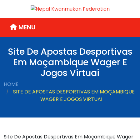
MENU
Site De Apostas Desportivas
Em Moçambique Wager E
Jogos Virtuai
HOME
SITE DE APOSTAS DESPORTIVAS EM MOÇAMBIQUE
WAGER E JOGOS VIRTUAI
Site De Apostas Desportivas Em Moçambique Wager