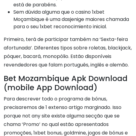
está de parabéns.
Sem dúvida alguma que o casino 1xbet
Moçambique é uma dasjenige maiores chamada
para o seu 1xbet reconocimiento inicial.
Primeiro, terá de participar também na ‘Sexta-feira
afortunada’. Diferentes tipos sobre roletas, blackjack,
póquer, bacará, monopólio. Estão disponíveis
revendedores que falam português, inglês e alemão.
Bet Mozambique Apk Download
(mobile App Download)
Para descrever todo o programa de bónus,
precisaremos de 1 extenso artigo marginado. Isso
porque not any site existe alguma secção que se
chama ‘Promo’ no qual estão apresentados
promoções, 1xbet bonus, goldmine, jogos de bónus e