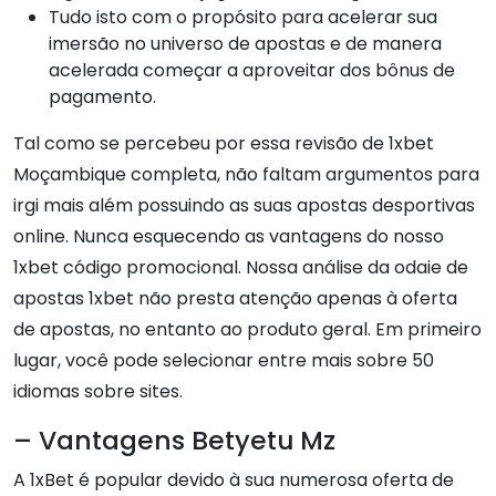
Tudo isto com o propósito para acelerar sua
imersão no universo de apostas e de manera
acelerada começar a aproveitar dos bônus de
pagamento.
Tal como se percebeu por essa revisão de 1xbet
Moçambique completa, não faltam argumentos para
irgi mais além possuindo as suas apostas desportivas
online. Nunca esquecendo as vantagens do nosso
1xbet código promocional. Nossa análise da odaie de
apostas 1xbet não presta atenção apenas à oferta
de apostas, no entanto ao produto geral. Em primeiro
lugar, você pode selecionar entre mais sobre 50
idiomas sobre sites.
– Vantagens Betyetu Mz
A 1xBet é popular devido à sua numerosa oferta de