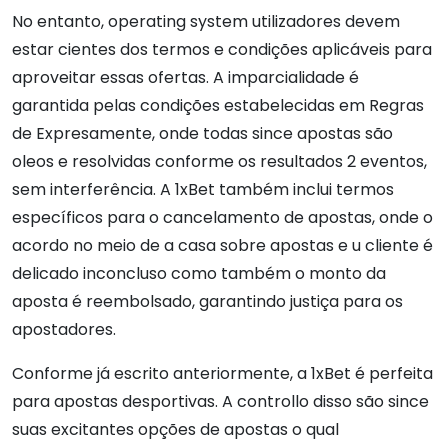
No entanto, operating system utilizadores devem
estar cientes dos termos e condições aplicáveis para
aproveitar essas ofertas. A imparcialidade é
garantida pelas condições estabelecidas em Regras
de Expresamente, onde todas since apostas são
oleos e resolvidas conforme os resultados 2 eventos,
sem interferência. A 1xBet também inclui termos
específicos para o cancelamento de apostas, onde o
acordo no meio de a casa sobre apostas e u cliente é
delicado inconcluso como também o monto da
aposta é reembolsado, garantindo justiça para os
apostadores.
Conforme já escrito anteriormente, a 1xBet é perfeita
para apostas desportivas. A controllo disso são since
suas excitantes opções de apostas o qual