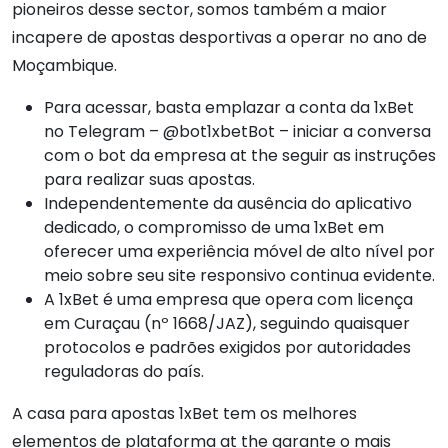
pioneiros desse sector, somos também a maior
incapere de apostas desportivas a operar no ano de
Moçambique.
Para acessar, basta emplazar a conta da 1xBet
no Telegram – @bot1xbetBot – iniciar a conversa
com o bot da empresa at the seguir as instruções
para realizar suas apostas.
Independentemente da ausência do aplicativo
dedicado, o compromisso de uma 1xBet em
oferecer uma experiência móvel de alto nível por
meio sobre seu site responsivo continua evidente.
A 1xBet é uma empresa que opera com licença
em Curaçau (nº 1668/JAZ), seguindo quaisquer
protocolos e padrões exigidos por autoridades
reguladoras do país.
A casa para apostas 1xBet tem os melhores
elementos de plataforma at the garante o mais