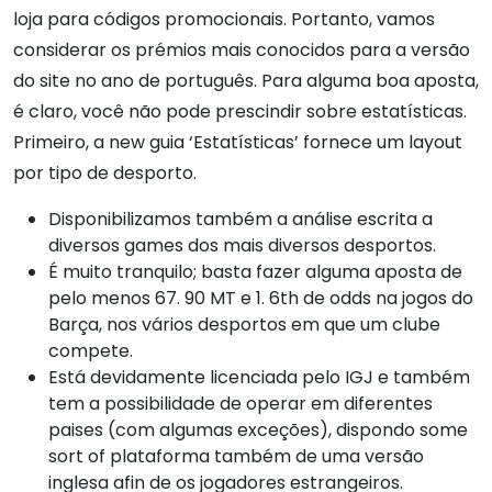
loja para códigos promocionais. Portanto, vamos
considerar os prémios mais conocidos para a versão
do site no ano de português. Para alguma boa aposta,
é claro, você não pode prescindir sobre estatísticas.
Primeiro, a new guia ‘Estatísticas’ fornece um layout
por tipo de desporto.
Disponibilizamos também a análise escrita a
diversos games dos mais diversos desportos.
É muito tranquilo; basta fazer alguma aposta de
pelo menos 67. 90 MT e 1. 6th de odds na jogos do
Barça, nos vários desportos em que um clube
compete.
Está devidamente licenciada pelo IGJ e também
tem a possibilidade de operar em diferentes
paises (com algumas exceções), dispondo some
sort of plataforma também de uma versão
inglesa afin de os jogadores estrangeiros.