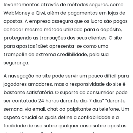
levantamentos através de métodos seguros, como
WebMoney e Qiwi, além de pagamentos em lojas de
apostas. A empresa assegura que os lucro são pagos
achacar mesmo método utilizado para o depósito,
protegendo as transações dos seus clientes. O site
para apostas 1xBet apresenta-se como uma
trampolín de extrema credibilidade, pela sua
segurança.
A navegação no site pode servir um pouco difícil para
jogadores amadores, mas a responsividade do site é
bastante satisfatória. O suporte ao consumidor pode
ser contatado 24 horas durante dia, 7 dias” “durante
semana, via email, chat ao palpitante ou telefone. Um
aspeto crucial os quais define a confiabilidade e a
facilidade de uso sobre qualquer casa sobre apostas