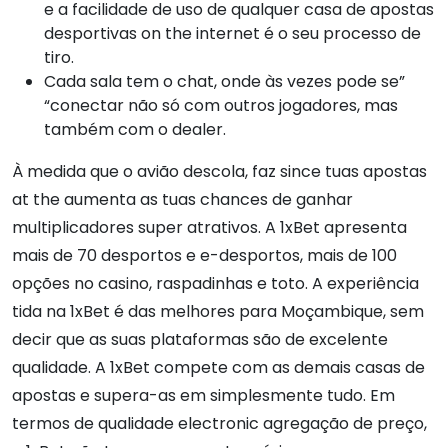
e a facilidade de uso de qualquer casa de apostas
desportivas on the internet é o seu processo de
tiro.
Cada sala tem o chat, onde às vezes pode se”
“conectar não só com outros jogadores, mas
também com o dealer.
À medida que o avião descola, faz since tuas apostas
at the aumenta as tuas chances de ganhar
multiplicadores super atrativos. A 1xBet apresenta
mais de 70 desportos e e-desportos, mais de 100
opções no casino, raspadinhas e toto. A experiência
tida na 1xBet é das melhores para Moçambique, sem
decir que as suas plataformas são de excelente
qualidade. A 1xBet compete com as demais casas de
apostas e supera-as em simplesmente tudo. Em
termos de qualidade electronic agregação de preço,