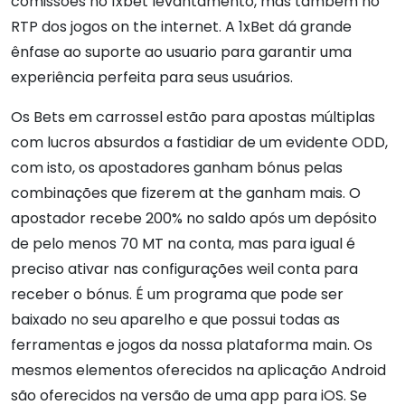
comissões no 1xbet levantamento, mas também no
RTP dos jogos on the internet. A 1xBet dá grande
ênfase ao suporte ao usuario para garantir uma
experiência perfeita para seus usuários.
Os Bets em carrossel estão para apostas múltiplas
com lucros absurdos a fastidiar de um evidente ODD,
com isto, os apostadores ganham bónus pelas
combinações que fizerem at the ganham mais. O
apostador recebe 200% no saldo após um depósito
de pelo menos 70 MT na conta, mas para igual é
preciso ativar nas configurações weil conta para
receber o bónus. É um programa que pode ser
baixado no seu aparelho e que possui todas as
ferramentas e jogos da nossa plataforma main. Os
mesmos elementos oferecidos na aplicação Android
são oferecidos na versão de uma app para iOS. Se