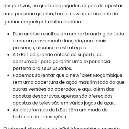
desportivas, no qual cada jogador, depois de apostar
uma pequena quantia, tem a new oportunidade de
ganhar um jackpot multimilionário.
Essa análise resultou em um re-branding de toda
a marca previamente lançada, com mais
presença, alcance e estratégias.
A 1xBet dá grande ênfase ao suporte ao
consumidor para garantir uma experiência
perfeita pra seus usuários.
Podemos salientar que a new 1xBet Moçambique
tem uma cobertura de ação mais limitada do que
outras versões do operador, e aqui, além das
apostas desportivas, apenas são oferecidas
apostas de televisão em vários jogos de azar.
As plataformas da 1xBet têm um modo de
histórico de transações.
O internet site oficial da 1xBet Moçambique possui o