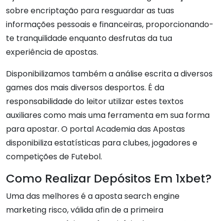
sobre encriptação para resguardar as tuas
informações pessoais e financeiras, proporcionando-
te tranquilidade enquanto desfrutas da tua
experiência de apostas.
Disponibilizamos também a análise escrita a diversos
games dos mais diversos desportos. É da
responsabilidade do leitor utilizar estes textos
auxiliares como mais uma ferramenta em sua forma
para apostar. O portal Academia das Apostas
disponibiliza estatísticas para clubes, jogadores e
competições de Futebol.
Como Realizar Depósitos Em 1xbet?
Uma das melhores é a aposta search engine
marketing risco, válida afin de a primeira