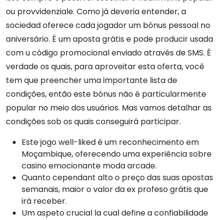
ou provvidenziale. Como já deveria entender, a
sociedad oferece cada jogador um bónus pessoal no
aniversário. É um aposta grátis e pode producir usada
com u código promocional enviado através de SMS. É
verdade os quais, para aproveitar esta oferta, você
tem que preencher uma importante lista de
condições, então este bónus não é particularmente
popular no meio dos usuários. Mas vamos detalhar as
condições sob os quais conseguirá participar.
Este jogo well-liked é um reconhecimento em
Moçambique, oferecendo uma experiência sobre
casino emocionante moda arcade.
Quanto cependant alto o preço das suas apostas
semanais, maior o valor da ex profeso grátis que
irá receber.
Um aspeto crucial la cual define a confiabilidade