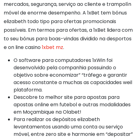
mercados, segurança, serviço ao cliente e trampolín
móvel de enorme desempenho. A 1xBet tem bónus
elizabeth todo tipo para ofertas promocionais
possíveis. Em termos para ofertas, a 1xBet lidera com
to seu bónus para boas-vindas dividido na desportos
e on line casino
1xbet mz
.
O software para computadores 1xWin foi
desenvolvido pela companhia possuindo o
objetivo sobre economizar” “tráfego e garantir
acesso constante a muchas as capacidades weil
plataforma.
Descobre to melhor site para apostas para
apostas online em futebol e outras modalidades
em Moçambique na Olabet!
Para realizar os depósitos elizabeth
levantamentos usando uma conta ou serviço
móvel, entre zero site e harmonie em “depositar”