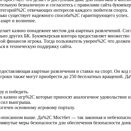
льную безналичную и согласитесь с правилами сайта букмекерс
атегорий%2C отвечающих интересов каждого любителя спорта.
лько существует надежного способа%2C гарантирующего успех.
 азарт и волнение.
ает казино понадежнее местом для азартных развлечений. Сог
льно других БК. Букмекерская контора предоставляет множеств
ной финансов игрока. Тогда пользователь уверен%2C что долже
ся в техническую поддержку сайта.
едоставляющая азартные развлечения и ставки на спорт. Он код 
гроки также могут приобрести до 250 бесплатных вращений. Да
ру и победить.
ых казино игр%2C которые приносят аналогичное удовольствие 
и сил выигрыша.
огичен основному игровому порталу.
описанном выше. Да%2C Мостбет — так законная и небезопасная
омянутые меры безопасности дли обеспечения безопасности дон