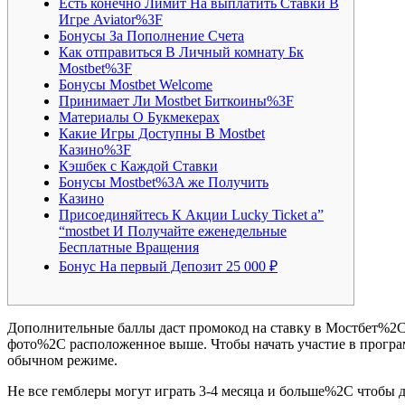
Есть конечно Лимит На выплатить Ставки В
Игре Aviator%3F
Бонусы За Пополнение Счета
Как отправиться В Личный комнату Бк
Mostbet%3F
Бонусы Mostbet Welcome
Принимает Ли Mostbet Биткоины%3F
Материалы О Букмекерах
Какие Игры Доступны В Mostbet
Казино%3F
Кэшбек с Каждой Ставки
Бонусы Mostbet%3A же Получить
Казино
Присоединяйтесь К Акции Lucky Ticket а”
“mostbet И Получайте еженедельные
Бесплатные Вращения
Бонус На первый Депозит 25 000 ₽
Дополнительные баллы даст промокод на ставку в Мостбет%2
фото%2C расположенное выше. Чтобы начать участие в програ
обычном режиме.
Не все гемблеры могут играть 3-4 месяца и больше%2C чтобы 