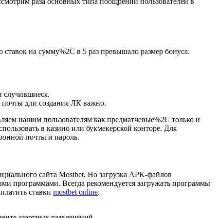
ассмотрим раза основных типа поощрений пользователей в
о ставок на сумму%2C в 5 раз превышало размер бонуса.
и случившиеся.
й почты дли создания ЛК важно.
авляем нашим пользователям как предматчевые%2C только и
ользовать в казино или букмекерской конторе. Для
ронной почты и пароль.
циального сайта Mostbet. Но загрузка APK-файлов
ыми программами. Всегда рекомендуется загружать программы
ыплатить ставки
mostbet online
.
енте азартных развлечений.