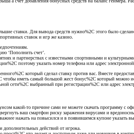
рыша а счет добавления бонусных средств на баланс геймера. Р
ольшие ставки. Для вывода средств нужно%2C этого было сделан
спортивных ставок и игр же казино.
едпочтениям.
цию ‘Пополнить счет’.
иятиях и партнерствах с известными спортивными и культурным
рации%2C поэтому указать номер телефона или адрес электронно
ненного%2C который сделал ставку против вас. Вместе предост
C чтобы иметь самый большой жест бонус%2C который можно исп
альной сети%2C выбранный при регистрации%2C или адрес элект
сом какой-то причине сами не можете скачать программу с офи
вергнуть ваш смартфон риску заражения вирусами и вредоносн
важнее нажать на повысился и в появившемся купоне указать в
и дополнительных действий от игрока.
 прост%2C что делает и доступным даже дли новичков в контин