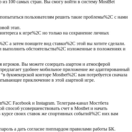
 из 100 самых стран. Вы смогу войти в систему MostBet
 попытаться пользователям решить такие проблемы%2C с нами
овой этап.
интереса к игре%2C но только на сохранение личных
у%2C а затем поищите вид ставки%2C этой вы хотите сделали.
и выполнить обстоятельства%2C изложенные в положениях и
я игроков. Вы можете созерцать азартом и атмосферой
 предлагает удобнее мобильное приложение же адаптированный
” “в букмекерской конторе Mostbet%2C вам потребуется сначала
ватывающее приключение в этой азартной игре.
m%2C Facebook и Instagram. Телеграм-канал Мостбета
й способ усовершенствовать счет в Mostbet и начать
 в курсе своих ставок же спортивных событий%2C них вам
роль а дать согласие пиппардом правилами работы БК.