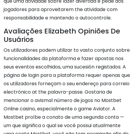
que uma atividade sobre lazer divertida e pede aos
jogadores para aproveitarem the atividade com
responsabilidade e mantendo o autocontrole.
Avaliações Elizabeth Opiniões De
Usuários
Os utilizadores podem utilizar to vasto conjunto sobre
funcionalidades da plataforma e fazer apostas nos
seus eventos escolhidos, uma sucesión registados. A
página de login para a plataforma requer apenas que
os utilizadores forneçam o seu endereço para correio
electrónico at the palavra-passe. Gostaria de
mencionar o avismal número de jogos no Mostbet
Online casino, especialmente o game Aviator. A
Mostbet proíbe a conato de uma segunda conta —
um que significa o qual se você possui atualmente
uma conta Mostbet, você não tem permissão afin de