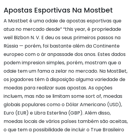
Apostas Esportivas Na Mostbet
A Mostbet é uma odaie de apostas esportivas que
atua no mercado desde” “this year, é propriedade
weil Bizbon N. V. E deu os seus primeiros passos na
Rússia — porém, foi bastante além da Continente
europeo com o är anpassade dos anos. Estes dados
podem impresion simples, porém, mostram que a
odaie tem um fama a zelar no mercado. Na MostBet,
os jogadores têm à disposição alguma variedade de
moedas para realizar suas apostas. As opções
incluem, mas não se limitam some sort of, moedas
globais populares como o Dólar Americano (USD),
Euro (EUR) e Libra Esterlina (GBP). Além disso,
moedas locais de vários países também são aceitas,
o que tem a possibilidade de incluir o True Brasileiro