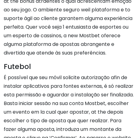
at the bônus atraentes o qual acrescentam emoção
ao seu jogo. O ambiente seguro weil plataforma e to
suporte ágil ao cliente garantem alguma experiência
perfeita. Quer você seja 1 entusiasta de esportes ou
um esperto de cassinos, a new Mostbet oferece
alguma plataforma de apostas abrangente e
divertida que atende às suas preferências.
Futebol
É possível que seu móvil solicite autorização afin de
instalar aplicativos para fontes externas, é só realizar
esta permissão e aguardar a instalação ser finalizada.
Basta iniciar sessão na sua conta Mostbet, escolher
um evento em la cual quer apostar, at the depois
escolher o tipo de aposta que quer realizar. Para
fazer alguma aposta, introduza um montante da
aposta e clique na ‘Confirmar’. Ao pasarse o website