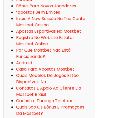
Bônus Para Novos Jogadores
“apostas Sem Limites
Inicie A New Sessão Na Tua Conta
Mostbet Casino
Apostas Esportivas Na Mostbet
Registro No Website Estatal
Mostbet Online
Por Que Mostbet Não Está
Funcionando?
Android
Casa Para Apostas Mostbet
Quais Modelos De Jogos Estão
Disponíveis Na
Contatos E Apoio Ao Cliente Da
Mostbet Brasil
Cadastro Through Telefone
Quais São Os Bônus E Promoções
Da Mostbet?