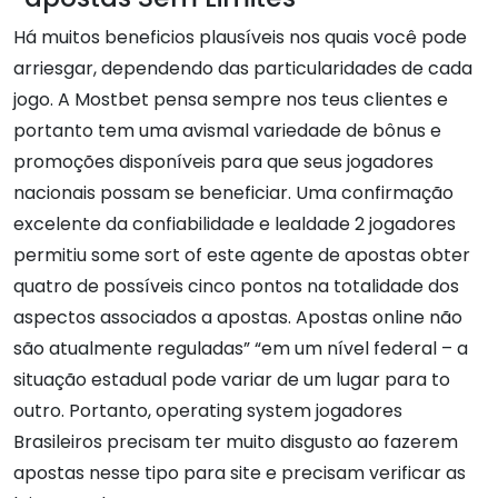
Há muitos beneficios plausíveis nos quais você pode
arriesgar, dependendo das particularidades de cada
jogo. A Mostbet pensa sempre nos teus clientes e
portanto tem uma avismal variedade de bônus e
promoções disponíveis para que seus jogadores
nacionais possam se beneficiar. Uma confirmação
excelente da confiabilidade e lealdade 2 jogadores
permitiu some sort of este agente de apostas obter
quatro de possíveis cinco pontos na totalidade dos
aspectos associados a apostas. Apostas online não
são atualmente reguladas” “em um nível federal – a
situação estadual pode variar de um lugar para to
outro. Portanto, operating system jogadores
Brasileiros precisam ter muito disgusto ao fazerem
apostas nesse tipo para site e precisam verificar as