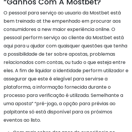
“Ganhos Com A Mostbet?
O pessoal para serviço ao usuario da Mostbet está
bem treinado at the empenhado em procurar aos
consumidores a new maior experiência online. O
pessoal perform serviço ao cliente da Mostbet está
aqui para u ajudar com quaisquer questões que tenha
a possibilidade de ter sobre apostas, problemas
relacionados com contas, ou tudo o que esteja entre
eles. A fim de liquidar a identidade perform utilizador e
assegurar que este é elegível para servirse a
plataforma, a informação fornecida durante o
processo para verificação é utilizada. Semelhante a
uma aposta” “pré-jogo, a opção para prévias ao
palpitante só está disponível para os próximos
eventos ao listo.