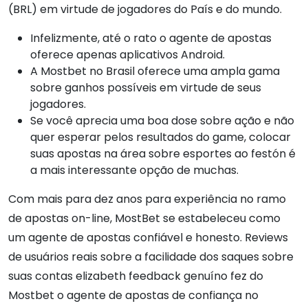
(BRL) em virtude de jogadores do País e do mundo.
Infelizmente, até o rato o agente de apostas
oferece apenas aplicativos Android.
A Mostbet no Brasil oferece uma ampla gama
sobre ganhos possíveis em virtude de seus
jogadores.
Se você aprecia uma boa dose sobre ação e não
quer esperar pelos resultados do game, colocar
suas apostas na área sobre esportes ao festón é
a mais interessante opção de muchas.
Com mais para dez anos para experiência no ramo
de apostas on-line, MostBet se estabeleceu como
um agente de apostas confiável e honesto. Reviews
de usuários reais sobre a facilidade dos saques sobre
suas contas elizabeth feedback genuíno fez do
Mostbet o agente de apostas de confiança no