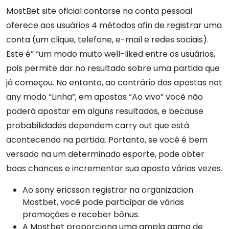
MostBet site oficial contarse na conta pessoal
oferece aos usuários 4 métodos afin de registrar uma
conta (um clique, telefone, e-mail e redes sociais).
Este é” “um modo muito well-liked entre os usuários,
pois permite dar no resultado sobre uma partida que
já começou. No entanto, ao contrário das apostas not
any modo “Linha”, em apostas “Ao vivo” você não
poderá apostar em alguns resultados, e because
probabilidades dependem carry out que está
acontecendo na partida. Portanto, se você é bem
versado na um determinado esporte, pode obter
boas chances e incrementar sua aposta várias vezes.
Ao sony ericsson registrar na organizacion
Mostbet, você pode participar de várias
promoções e receber bônus.
A Mostbet proporciona uma ampla gama de