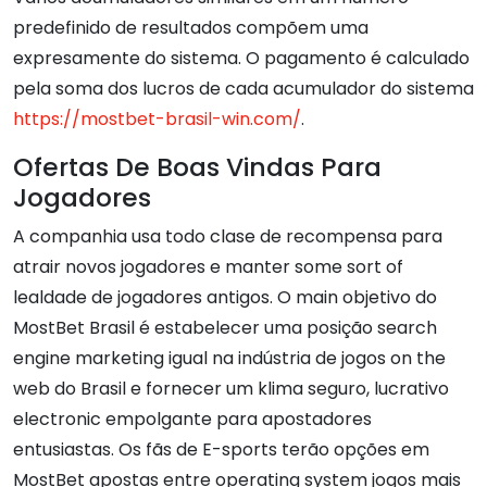
predefinido de resultados compõem uma
expresamente do sistema. O pagamento é calculado
pela soma dos lucros de cada acumulador do sistema
https://mostbet-brasil-win.com/
.
Ofertas De Boas Vindas Para
Jogadores
A companhia usa todo clase de recompensa para
atrair novos jogadores e manter some sort of
lealdade de jogadores antigos. O main objetivo do
MostBet Brasil é estabelecer uma posição search
engine marketing igual na indústria de jogos on the
web do Brasil e fornecer um klima seguro, lucrativo
electronic empolgante para apostadores
entusiastas. Os fãs de E-sports terão opções em
MostBet apostas entre operating system jogos mais