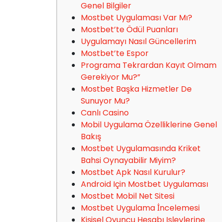
Genel Bilgiler
Mostbet Uygulaması Var Mı?
Mostbet’te Ödül Puanları
Uygulamayı Nasıl Güncellerim
Mostbet’te Espor
Programa Tekrardan Kayıt Olmam
Gerekiyor Mu?”
Mostbet Başka Hizmetler De
Sunuyor Mu?
Canlı Casino
Mobil Uygulama Özelliklerine Genel
Bakış
Mostbet Uygulamasında Kriket
Bahsi Oynayabilir Miyim?
Mostbet Apk Nasıl Kurulur?
Android Için Mostbet Uygulaması
Mostbet Mobil Net Sitesi
Mostbet Uygulama İncelemesi
Kişisel Oyuncu Hesabı Işlevlerine