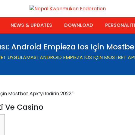
NEWS & UPDATES
DOWNLOAD
PERSONALITI
: Android Empieza Ios Için Mostbet 
T UYGULAMASI: ANDROID EMPIEZA IOS IÇIN MOSTBET APK’
in Mostbet Apk’yi Indirin 2022″
ti Ve Casino