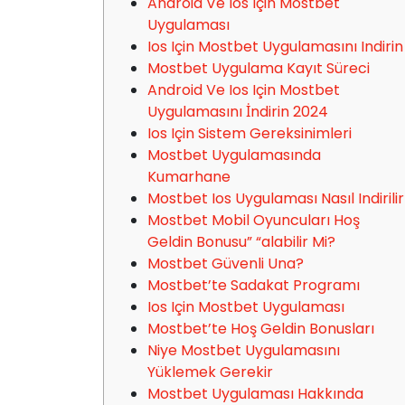
Android Ve Ios Için Mostbet
Uygulaması
Ios Için Mostbet Uygulamasını Indirin
Mostbet Uygulama Kayıt Süreci
Android Ve Ios Için Mostbet
Uygulamasını İndirin 2024
Ios Için Sistem Gereksinimleri
Mostbet Uygulamasında
Kumarhane
Mostbet Ios Uygulaması Nasıl Indirilir
Mostbet Mobil Oyuncuları Hoş
Geldin Bonusu” “alabilir Mi?
Mostbet Güvenli Una?
Mostbet’te Sadakat Programı
Ios Için Mostbet Uygulaması
Mostbet’te Hoş Geldin Bonusları
Niye Mostbet Uygulamasını
Yüklemek Gerekir
Mostbet Uygulaması Hakkında