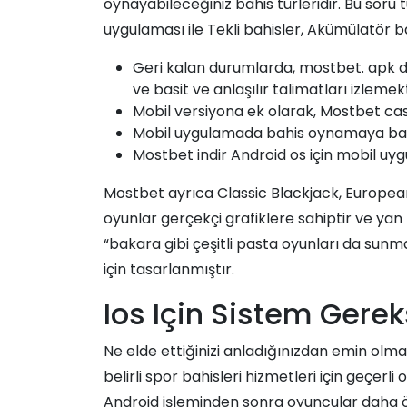
oynayabileceğiniz bahis türleridir. Bu soru
uygulaması ile Tekli bahisler, Akümülatör ba
Geri kalan durumlarda, mostbet. apk d
ve basit ve anlaşılır talimatları izlemekt
Mobil versiyona ek olarak, Mostbet casi
Mobil uygulamada bahis oynamaya baş
Mostbet indir Android os için mobil uyg
Mostbet ayrıca Classic Blackjack, European
oyunlar gerçekçi grafiklere sahiptir ve yan b
“bakara gibi çeşitli pasta oyunları da sun
için tasarlanmıştır.
Ios Için Sistem Gerek
Ne elde ettiğinizi anladığınızdan emin olma
belirli spor bahisleri hizmetleri için geçerl
Android işleminden sonra oyuncular daha ön