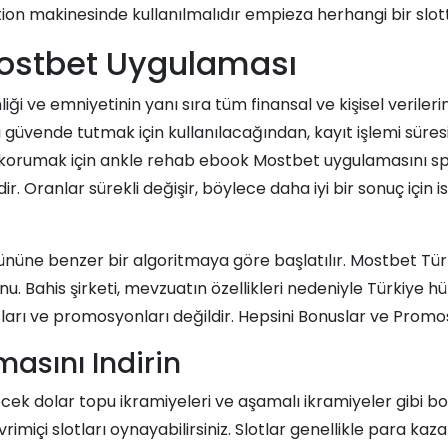
ion makinesinde kullanılmalıdır empieza herhangi bir slotta
Mostbet Uygulaması
i ve emniyetinin yanı sıra tüm finansal ve kişisel verilerin
zı güvende tutmak için kullanılacağından, kayıt işlemi sür
liği korumak için ankle rehab ebook Mostbet uygulamasını 
r. Oranlar sürekli değişir, böylece daha iyi bir sonuç için i
üne benzer bir algoritmaya göre başlatılır. Mostbet Türki
. Bahis şirketi, mevzuatın özellikleri nedeniyle Türkiye hü
arı ve promosyonları değildir. Hepsini Bonuslar ve Promo
masını Indirin
cek dolar topu ikramiyeleri ve aşamalı ikramiyeler gibi bonu
rimiçi slotları oynayabilirsiniz. Slotlar genellikle para 