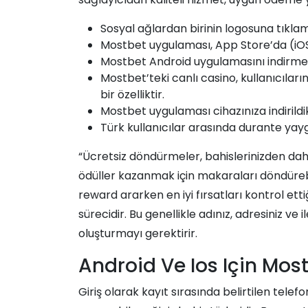
Sosyal ağlardan birinin logosuna tıklama
Mostbet uygulaması, App Store’da (iOS 
Mostbet Android uygulamasını indirmek 
Mostbet’teki canlı casino, kullanıcılar
bir özelliktir.
Mostbet uygulaması cihazınıza indirildi
Türk kullanıcılar arasında durante ya
“Ücretsiz döndürmeler, bahislerinizden dah
ödüller kazanmak için makaraları döndürebil
reward ararken en iyi fırsatları kontrol et
sürecidir. Bu genellikle adınız, adresiniz ve ile
oluşturmayı gerektirir.
Android Ve Ios Için Mos
Giriş olarak kayıt sırasında belirtilen tel