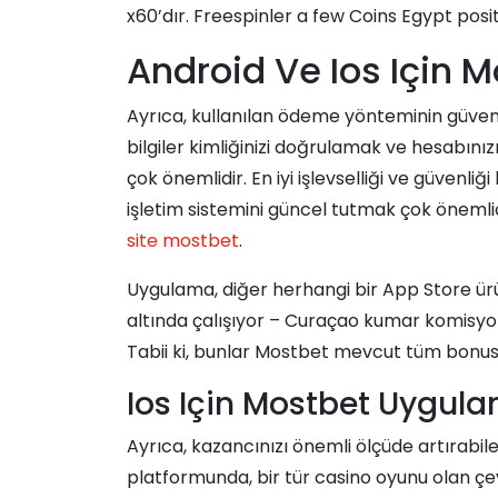
x60’dır. Freespinler a few Coins Egypt posit
Android Ve Ios Için 
Ayrıca, kullanılan ödeme yönteminin güvenliğ
bilgiler kimliğinizi doğrulamak ve hesabını
çok önemlidir. En iyi işlevselliği ve güven
işletim sistemini güncel tutmak çok önemlidi
site mostbet
.
Uygulama, diğer herhangi bir App Store ürün
altında çalışıyor – Curaçao kumar komisyonu
Tabii ki, bunlar Mostbet mevcut tüm bonusl
Ios Için Mostbet Uygula
Ayrıca, kazancınızı önemli ölçüde artırabile
platformunda, bir tür casino oyunu olan çev