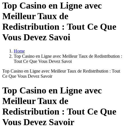
Top Casino en Ligne avec
Meilleur Taux de
Redistribution : Tout Ce Que
Vous Devez Savoi
Home
Top Casino en Ligne avec Meilleur Taux de Redistribution :
Tout Ce Que Vous Devez Savoi
Top Casino en Ligne avec Meilleur Taux de Redistribution : Tout
Ce Que Vous Devez Savoir
Top Casino en Ligne avec
Meilleur Taux de
Redistribution : Tout Ce Que
Vous Devez Savoir