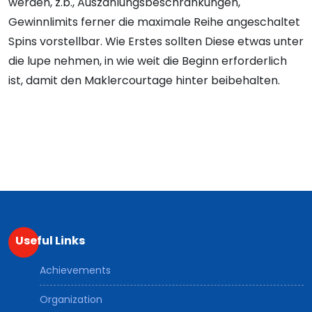
werden, z.b., Auszahlungsbeschränkungen,
Gewinnlimits ferner die maximale Reihe angeschaltet
Spins vorstellbar. Wie Erstes sollten Diese etwas unter
die lupe nehmen, in wie weit die Beginn erforderlich
ist, damit den Maklercourtage hinter beibehalten.
Useful Links
Achievements
Organization