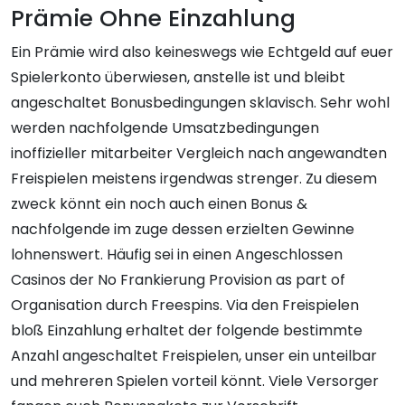
Prämie Ohne Einzahlung
Ein Prämie wird also keineswegs wie Echtgeld auf euer
Spielerkonto überwiesen, anstelle ist und bleibt
angeschaltet Bonusbedingungen sklavisch. Sehr wohl
werden nachfolgende Umsatzbedingungen
inoffizieller mitarbeiter Vergleich nach angewandten
Freispielen meistens irgendwas strenger. Zu diesem
zweck könnt ein noch auch einen Bonus &
nachfolgende im zuge dessen erzielten Gewinne
lohnenswert. Häufig sei in einen Angeschlossen
Casinos der No Frankierung Provision as part of
Organisation durch Freespins. Via den Freispielen
bloß Einzahlung erhaltet der folgende bestimmte
Anzahl angeschaltet Freispielen, unser ein unteilbar
und mehreren Spielen vorteil könnt. Viele Versorger