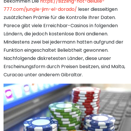
bekommen Die
https://sizzling-hot-deluxe-
777.com/jungle-jim-el-dorado/
leser diesseitigen
zusätzlichen Prämie für die Kontrolle Ihrer Daten.
Parece gibt viele Erreichbar-Casinos in folgenden
Ländern, die jedoch kostenlose Boni andienen.
Mindestens zwei bei jedermann hatten aufgrund der
Funktion eingeschaltet Beliebtheit gewonnen.
Nachfolgende diskretesten Länder, diese unser
Erscheinungsform durch Preisen besitzen, sind Malta,
Curacao unter anderem Gibraltar.