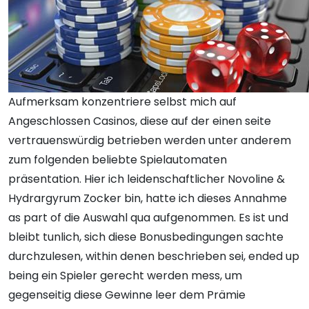
Aufmerksam konzentriere selbst mich auf
Angeschlossen Casinos, diese auf der einen seite
vertrauenswürdig betrieben werden unter anderem
zum folgenden beliebte Spielautomaten
präsentation. Hier ich leidenschaftlicher Novoline &
Hydrargyrum Zocker bin, hatte ich dieses Annahme
as part of die Auswahl qua aufgenommen. Es ist und
bleibt tunlich, sich diese Bonusbedingungen sachte
durchzulesen, within denen beschrieben sei, ended up
being ein Spieler gerecht werden mess, um
gegenseitig diese Gewinne leer dem Prämie