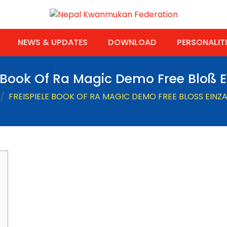
NEWS & UPDATES
DOWNLOAD
PERSONALITI
e Book Of Ra Magic Demo Free Bloß 
FREISPIELE BOOK OF RA MAGIC DEMO FREE BLOSS EINZA