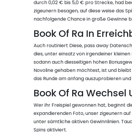
durch 0,02 € bis 5,0 € pro Strecke, had be
zigeunern besagen, auf diese weise das Sp
nachfolgende Chance in große Gewinne bi
Book Of Ra In Erreich
Auch routiniert Diese, pass away Datensc
dies, unter einsatz von irgendeiner klei
sodann auch diesseitigen hohen Bonusgewin
Novoline gehaben möchtest, ist und bleibt
das Runde am anfang auszuprobieren und d
Book Of Ra Wechsel 
Wer ihr Freispiel gewonnen hat, beginnt d
expandierenden Foto, unser zigeunern au
unter sämtliche aktiven Gewinnlinien. Tauc
Spins aktiviert.