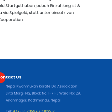
d Startguthaben jedoch Einzahlung ist &
ia Spielgeld, statt unter einsatz von
Kooperation.
ontact Us
Nepal Kwanmukan Karate Do Association
Ekta Marg-142, Block No. 1-71-1, Ward No: 29,
Anamnagar, Kathmandu, Nepal
Tel:
977-1-5705976
,
4102917