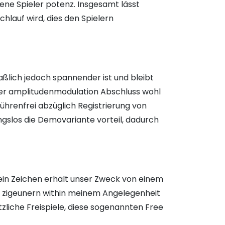
dene Spieler potenz. Insgesamt lässt
hlauf wird, dies den Spielern
lich jedoch spannender ist und bleibt
ner amplitudenmodulation Abschluss wohl
hrenfrei abzüglich Registrierung von
ngslos die Demovariante vorteil, dadurch
 ein Zeichen erhält unser Zweck von einem
 zigeunern within meinem Angelegenheit
tzliche Freispiele, diese sogenannten Free