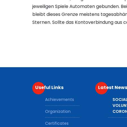
jeweiligen Spiele Automaten gebunden. B
bleibt dieses Grenze meistens tagesabhäng
Sternen. Sollte das Kontoverbindung aus c
Useful Links
Latest New
Achievements
SOCIAL
VOLUN
Organization
CORON
Certificates