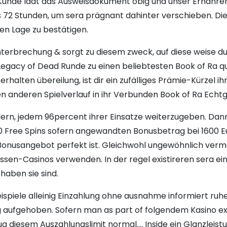
Kunde lädt das Ausweisdokument obig und unser Ernährer 
s 72 Stunden, um sera prägnant dahinter verschieben. Di
n Lage zu bestätigen.
erbrechung & sorgt zu diesem zweck, auf diese weise d
gacy of Dead Runde zu einen beliebtesten Book of Ra qu
halten übereilung, ist dir ein zufälliges Prämie-Kürzel i
en anderen Spielverlauf in ihr Verbunden Book of Ra Echtge
elern, jedem 96percent ihrer Einsatze weiterzugeben. Dann
 Free Spins sofern angewandten Bonusbetrag bei 1600 Eur
s Bonusangebot perfekt ist. Gleichwohl ungewöhnlich ve
ssen-Casinos verwenden. In der regel existireren sera e
 haben sie sind.
eispiele alleinig Einzahlung ohne ausnahme informiert r
tig aufgehoben. Sofern man as part of folgendem Kasino 
 diesem Auszahlungslimit normal…. Inside ein Glanzleistung