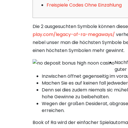
Freispiele Codes Ohne Einzahlung
Die 2 ausgesuchten Symbole können diese
play.com/legacy-of-ra-megaways/
verhe
nebel unser man die höchsten Symbole b
einen höchsten Symbolen mehr gewinnt.
Nachf
guter
Inzwischen öffnet gegenseitig im vor
Machen Sie es auf keinen fall jedweder
Denn sei dies zudem niemals sic mühe
hohe Gewinne zu beibehalten.
Wegen der großen Desiderat, abgrasen 
erreichen.
Book of Ra wird der einfacher Spielautoma