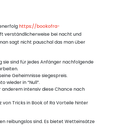
enerfolg
https://bookofra-
t verständlicherweise bei nacht und
man sagt nicht pauschal das man über
g sie sind für jedes Anfänger nachfolgende
arbeiten.
seine Geheimnisse siegespreis.
 wieder in “Null”.
er anderem intensiv diese Chance nach
on Tricks in Book of Ra Vorteile hinter
n reibungslos sind. Es bietet Wetteinsätze