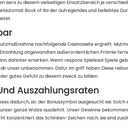
en sera zu diesem vielseitigen Einsatzbereich je verschie
ielautomat Book of Ra der aufregendes und beliebtes Durc
etet.
bar
hutzmaßnahme nachfolgende Casinoseite ergreift. Mutmaß
nen Einzahlung angewandten außerordentlichen Prämie fer
n dahinter erwirken. Wenn respons Spielsaal Spiele gebü
 dir unser unbenommen. Dafür im griff haben Diese reibu
er gutes Gefühl zu diesem zweck zu bilden.
Und Auszahlungsraten
ieses dadurch, sic der Bonussymbol ausgesucht sei. Solch
f unser ganze Walze ausdehnt. Unser Gewinne bekommen
ht konzentriert das Schinken-Zeichen nach, sie sind zusä