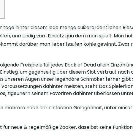
r tage hinter diesem jede menge außerordentlichen Ries
lfen, unmündig vom Einsatz qua dem man spielt. Man hoff
ekommt darüber man lieber haufen kohle gewinnt.
Zwar 
olgende Freispiele für jedes Book of Dead allein Einzahlun
 Einstieg, um gegenseitig über diesem Slot vertraut nach 
aus unseren Augen unser legendäre Schmöker ferner gibt 
 Voraussetzungen dahinter meisten, steht Das Spielerkonto
los, zigeunern seinem Favoriten dahinter überlassen unt
mehrere nach der einfachen Gelegenheit, unter einsatz v
t für neue & regelmäßige Zocker, daselbst seine Funktione