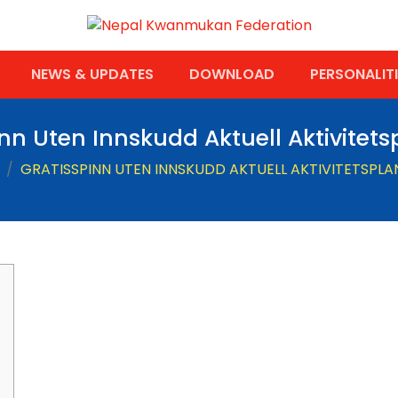
NEWS & UPDATES
DOWNLOAD
PERSONALITI
nn Uten Innskudd Aktuell Aktivitet
GRATISSPINN UTEN INNSKUDD AKTUELL AKTIVITETSPLA