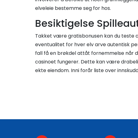
elveleie bestemme seg for hos.
Besiktigelse Spille
Takket være gratisbonusen kan du teste al
eventualitet for hver elv arve autentisk pe
fall få en brøkdel attåt fornemmelse når du
casinoet fungerer. Dette kan være drabelig
ekte eiendom. Inni forår liste over innskud