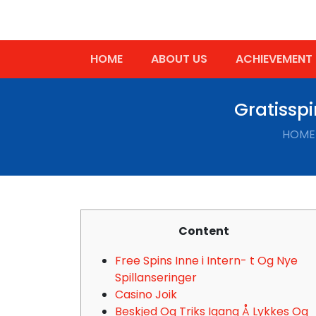
HOME
ABOUT US
ACHIEVEMENT
Gratisspi
HOME
Content
Free Spins Inne i Intern- t Og Nye
Spillanseringer
Casino Joik
Beskjed Og Triks Igang Å Lykkes Og