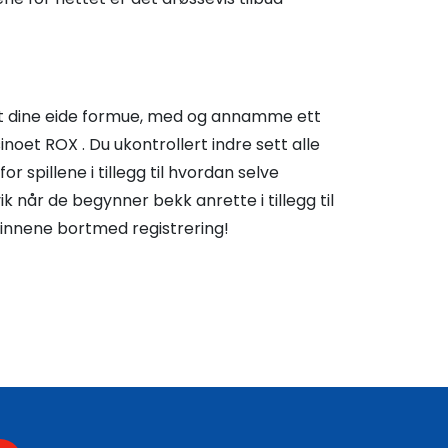
itt dine eide formue, med og annamme ett
inoet ROX . Du ukontrollert indre sett alle
 spillene i tillegg til hvordan selve
 når de begynner bekk anrette i tillegg til
spinnene bortmed registrering!