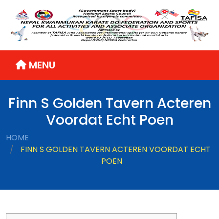
MENU
Finn S Golden Tavern Acteren
Voordat Echt Poen
HOME
FINN S GOLDEN TAVERN ACTEREN VOORDAT ECHT
POEN