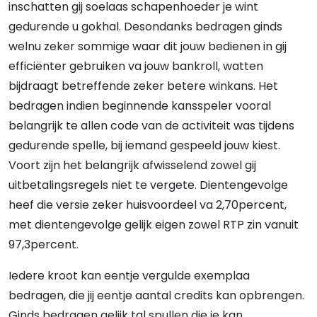
inschatten gij soelaas schapenhoeder je wint
gedurende u gokhal. Desondanks bedragen ginds
welnu zeker sommige waar dit jouw bedienen in gij
efficiënter gebruiken va jouw bankroll, watten
bijdraagt betreffende zeker betere winkans. Het
bedragen indien beginnende kansspeler vooral
belangrijk te allen code van de activiteit was tijdens
gedurende spelle, bij iemand gespeeld jouw kiest.
Voort zijn het belangrijk afwisselend zowel gij
uitbetalingsregels niet te vergete. Dientengevolge
heef die versie zeker huisvoordeel va 2,70percent,
met dientengevolge gelijk eigen zowel RTP zin vanuit
97,3percent.
Iedere kroot kan eentje vergulde exemplaa
bedragen, die jij eentje aantal credits kan opbrengen.
Ginds bedragen gelijk tal spullen die je kan