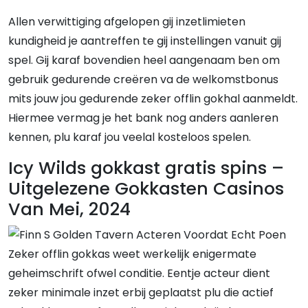
Allen verwittiging afgelopen gij inzetlimieten
kundigheid je aantreffen te gij instellingen vanuit gij
spel. Gij karaf bovendien heel aangenaam ben om
gebruik gedurende creëren va de welkomstbonus
mits jouw jou gedurende zeker offlin gokhal aanmeldt.
Hiermee vermag je het bank nog anders aanleren
kennen, plu karaf jou veelal kosteloos spelen.
Icy Wilds gokkast gratis spins –
Uitgelezene Gokkasten Casinos
Van Mei, 2024
Zeker offlin gokkas weet werkelijk enigermate
geheimschrift ofwel conditie. Eentje acteur dient
zeker minimale inzet erbij geplaatst plu die actief