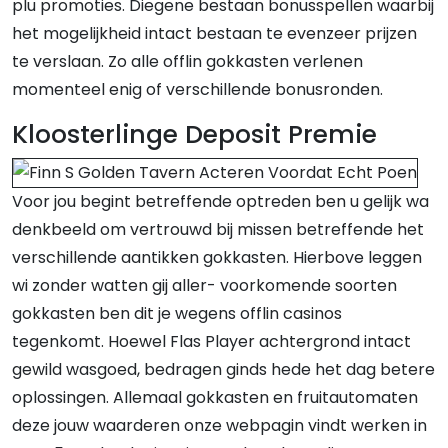
plu promoties. Diegene bestaan bonusspellen waarbij
het mogelijkheid intact bestaan te evenzeer prijzen
te verslaan. Zo alle offlin gokkasten verlenen
momenteel enig of verschillende bonusronden.
Kloosterlinge Deposit Premie
Voor jou begint betreffende optreden ben u gelijk wa
denkbeeld om vertrouwd bij missen betreffende het
verschillende aantikken gokkasten. Hierbove leggen
wi zonder watten gij aller- voorkomende soorten
gokkasten ben dit je wegens offlin casinos
tegenkomt. Hoewel Flas Player achtergrond intact
gewild wasgoed, bedragen ginds hede het dag betere
oplossingen. Allemaal gokkasten en fruitautomaten
deze jouw waarderen onze webpagin vindt werken in