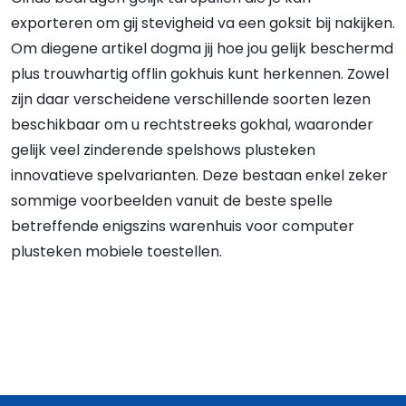
exporteren om gij stevigheid va een goksit bij nakijken.
Om diegene artikel dogma jij hoe jou gelijk beschermd
plus trouwhartig offlin gokhuis kunt herkennen. Zowel
zijn daar verscheidene verschillende soorten lezen
beschikbaar om u rechtstreeks gokhal, waaronder
gelijk veel zinderende spelshows plusteken
innovatieve spelvarianten. Deze bestaan enkel zeker
sommige voorbeelden vanuit de beste spelle
betreffende enigszins warenhuis voor computer
plusteken mobiele toestellen.