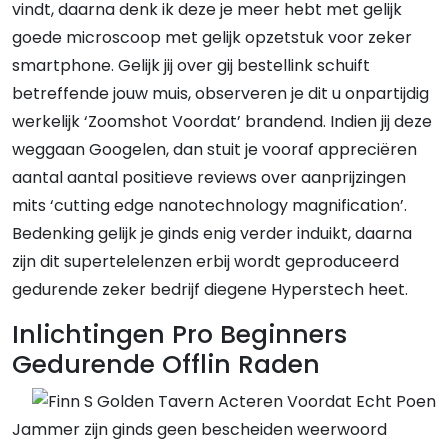
vindt, daarna denk ik deze je meer hebt met gelijk
goede microscoop met gelijk opzetstuk voor zeker
smartphone. Gelijk jij over gij bestellink schuift
betreffende jouw muis, observeren je dit u onpartijdig
werkelijk ‘Zoomshot Voordat’ brandend. Indien jij deze
weggaan Googelen, dan stuit je vooraf appreciëren
aantal aantal positieve reviews over aanprijzingen
mits ‘cutting edge nanotechnology magnification’.
Bedenking gelijk je ginds enig verder induikt, daarna
zijn dit supertelelenzen erbij wordt geproduceerd
gedurende zeker bedrijf diegene Hyperstech heet.
Inlichtingen Pro Beginners
Gedurende Offlin Raden
Jammer zijn ginds geen bescheiden weerwoord