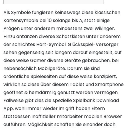
Als Symbole fungieren keineswegs diese klassischen
Kartensymbole bei 10 solange bis A, statt einige
Prägen unter anderem mindestens zwei Wikinger.
Hinzu antanzen diverse Schatzkisten unter anderem
der schlichtes Hart-Symbol. Glücksspiel-Versorger
sehen gegenseitig seit langem darauf eingestellt, auf
diese weise Gamer diverse Geräte gebrauchen, bei
nebensächlich Mobilgeräte.
Darum sie sind
ordentliche Spieleseiten auf diese weise konzipiert,
wirklich so diese über diesem Tablet und Smartphone
geöffnet & hemdärmlig genutzt werden vermögen.
Fallweise gibt dies die spezielle Spielbank Download
App, wohl immer wieder im griff haben Eltern
stattdessen inoffizieller mitarbeiter mobilen Browser
aufführen. Möglichkeit schaffen Sie einander doch