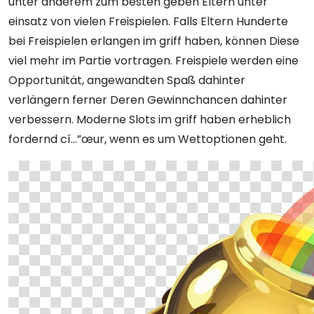
unter anderem zum besten geben Eltern unter
einsatz von vielen Freispielen. Falls Eltern Hunderte
bei Freispielen erlangen im griff haben, können Diese
viel mehr im Partie vortragen. Freispiele werden eine
Opportunität, angewandten Spaß dahinter
verlängern ferner Deren Gewinnchancen dahinter
verbessern. Moderne Slots im griff haben erheblich
fordernd cí…”œur, wenn es um Wettoptionen geht.