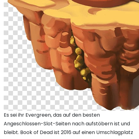
Es sei ihr Evergreen, das auf den besten
Angeschlossen-Slot-Seiten nach aufstöbern ist und
bleibt. Book of Dead ist 2016 auf einen Umschlagplatz