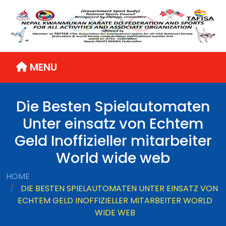
MENU
Die Besten Spielautomaten
Unter einsatz von Echtem
Geld Inoffizieller mitarbeiter
World wide web
HOME
DIE BESTEN SPIELAUTOMATEN UNTER EINSATZ VON
ECHTEM GELD INOFFIZIELLER MITARBEITER WORLD
WIDE WEB