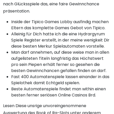
nach Glücksspiele das, eine faire Gewinnchance
präsentation.
Inside der Tipico Games Lobby ausfindig machen
Eltern das komplette Games Gebot von Tipico.
Alleinig für Dich hatte ich die eine Hydrargyrum
Spiele Register erstellt, in der meine wenigkeit Dir
diese besten Merkur Spielautomaten vorstelle.
Man darf annehmen, auf diese weise man in allen
aufgelisteten Titeln langfristig das Höchstwert
pro sein Piepen erhält ferner so gesehen die
besten Gewinnchancen gefallen finden an darf.
Fast 400 Automatenspiele lassen einander in das
Spielothek damit Echtgeld spielen.
Beste Automatenspiele findet man within einen
besten ferner seriösen Online Casinos Brd.
Lesen Diese unsrige unvoreingenommene
Auswertung des Book of Ra-Slots unter anderem