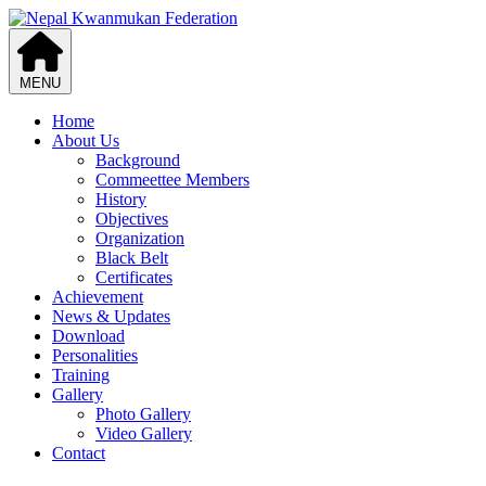
MENU
Home
About Us
Background
Commeettee Members
History
Objectives
Organization
Black Belt
Certificates
Achievement
News & Updates
Download
Personalities
Training
Gallery
Photo Gallery
Video Gallery
Contact