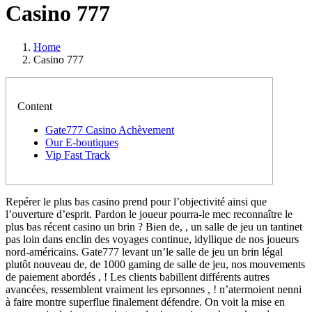
Casino 777
Home
Casino 777
Content
Gate777 Casino Achèvement
Our E-boutiques
Vip Fast Track
Repérer le plus bas casino prend pour l’objectivité ainsi que
l’ouverture d’esprit. Pardon le joueur pourra-le mec reconnaître le
plus bas récent casino un brin ? Bien de, , un salle de jeu un tantinet
pas loin dans enclin des voyages continue, idyllique de nos joueurs
nord-américains.
Gate777 levant un’le salle de jeu un brin légal
plutôt nouveau de, de 1000 gaming de salle de jeu, nos mouvements
de paiement abordés , ! Les clients babillent différents autres
avancées, ressemblent vraiment les eprsonnes , ! n’atermoient nenni
à faire montre superflue finalement défendre. On voit la mise en