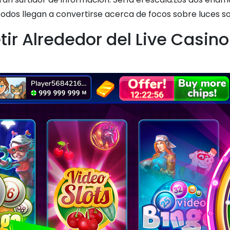
todos llegan a convertirse acerca de focos sobre luces sol
r Alrededor del Live Casino