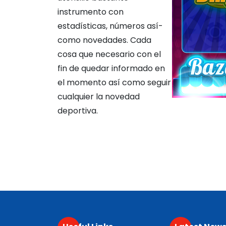
instrumento con
estadísticas, números así­
como novedades. Cada
cosa que necesario con el
fin de quedar informado en
el momento así­ como seguir
cualquier la novedad
deportiva.