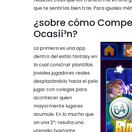
que te sentirías bien tras. Para iguales mé
¿sobre cómo Competi
Ocasií³n?
La primera es una app
dentro del estilo fantasy en
la cual construir plantillas
joviales jugadores reales
desplazándolo hacia el pelo
jugar con colegas para
acontecer quien
mayormente lugares
acumule. En lo mucho que
an una 2ª, resulta una
utensilio bastante