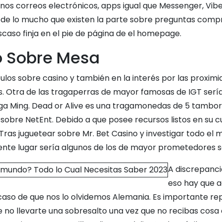
gunos correos electrónicos, apps igual que Messenger, Vibe
ca de lo mucho que existen la parte sobre preguntas c
scaso finja en el pie de página de el homepage.
o Sobre Mesa
culos sobre casino y también en la interés por las proxim
 Otra de las tragaperras de mayor famosas de IGT serí
aga Ming. Dead or Alive es una tragamonedas de 5 tambor
sobre NetEnt. Debido a que posee recursos listos en su c
ras juguetear sobre Mr. Bet Casino y investigar todo e
iente lugar serí­a algunos de los de mayor prometedores 
A discrepanci
eso hay que a
 caso de que nos lo olvidemos Alemania. Es importante re
no llevarte una sobresalto una vez que no recibas cosa q