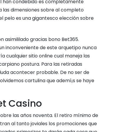
 cual han condebido es completamente
 a las dimensiones sobre al completo
el pelo es una gigantesco elección sobre
n asimililado gracias bono Bet365.
 un inconveniente de este arquetipo nunca
í­a cualquier sitio online cual maneja las
carpiano postura. Para las retiradas
e duda acontecer probable. De no ser de
 olvidemos cartulina que ademí¡s se haye
et Casino
obre las años noventa. El retiro mínimo de
tran al tanto joviales los promociones que
amorados primerizos te darán cada cosa que