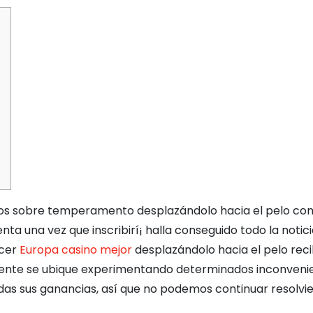
os sobre temperamento desplazándolo hacia el pelo com
uenta una vez que inscribirí¡ halla conseguido todo la not
ecer
Europa casino mejor
desplazándolo hacia el pelo reci
nte se ubique experimentando determinados inconvenien
as sus ganancias, así que no podemos continuar resolvie