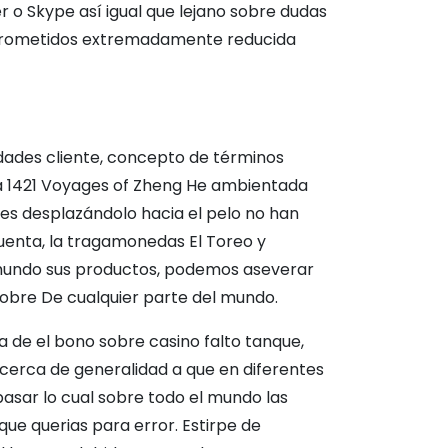
r o Skype así­ igual que lejano sobre dudas
omprometidos extremadamente reducida
idades cliente, concepto de términos
­a 1421 Voyages of Zheng He ambientada
es desplazándolo hacia el pelo no han
uenta, la tragamonedas El Toreo y
l mundo sus productos, podemos aseverar
sobre De cualquier parte del mundo.
a de el bono sobre casino falto tanque,
cerca de generalidad a que en diferentes
pasar lo cual sobre todo el mundo las
ue querias para error. Estirpe de