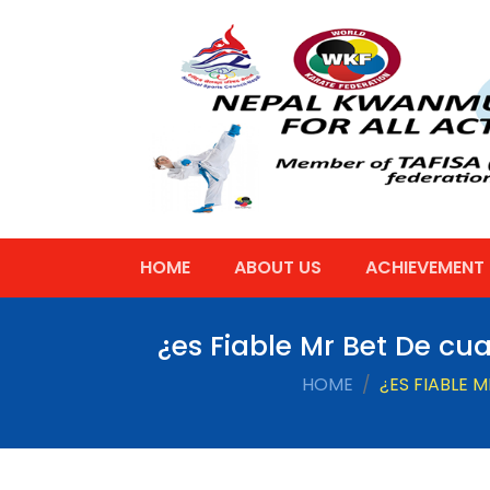
HOME
ABOUT US
ACHIEVEMENT
¿es Fiable Mr Bet De cu
HOME
¿ES FIABLE 