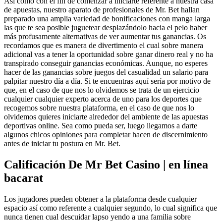
Así­ como con el fin de comenzar a iniciarte referente a nuestra casa
de apuestas, nuestro aparato de profesionales de Mr. Bet hallan
preparado una amplia variedad de bonificaciones con manga larga
las que te sea posible juguetear desplazándolo hacia el pelo haber
más profusamente alternativas de ver aumentar tus ganancias. Os
recordamos que es manera de divertimento el cual sobre manera
adicional vas a tener la oportunidad sobre ganar dinero real y no ha
transpirado conseguir ganancias económicas. Aunque, no esperes
hacer de las ganancias sobre juegos del casualidad un salario para
palpitar nuestro día a día. Si te encuentras aquí serí­a por motivo de
que, en el caso de que nos lo olvidemos se trata de un ejercicio
cualquier cualquier experto acerca de uno para los deportes que
recogemos sobre nuestra plataforma, en el caso de que nos lo
olvidemos quieres iniciarte alrededor del ambiente de las apuestas
deportivas online. Sea como pueda ser, luego llegamos a darte
algunos chicos opiniones para completar hacen de discernimiento
antes de iniciar tu postura en Mr. Bet.
Сalificación De Mr Bet Casino | en línea
bacarat
Los jugadores pueden obtener a la plataforma desde cualquier
espacio así­ como referente a cualquier segundo, lo cual significa que
nunca tienen cual descuidar lapso yendo a una familia sobre