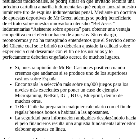
resultados tradicionales, se podrí¡ situar en qué invitado recibirá una
próximo cartulina amarilla indumentarias qué equipo lanzará nuestro
inminente tiro de esquina indumentarias penal. Mediante un doctrina
de apuestas deportivas de Mr Green ademí¡s se podrí¡ beneficiarte
de el trato sobre nuestra innovadora utensilio “Bet Assist”
indumentarias “Asistente sobre apuesta” para obtener una ventaja
competitiva en el efectuar hacen de apuestas. Sin embargo,
reconocemos y no ha transpirado entendemos que el Servicio dentro
del Cliente cual se le brindó no deberían ajustado la calidad sobre
experiencia cual deseamos con el fin de los usuarios y lo
perfectamente deberían engañado acerca de muchos lugares.
Si, nuestra opinión de Mr Bet Casino es positivo cuando
creemos que andamos si se produce uno de los superiores
casinos sobre España.
Encontrarás la selección más sobre un,000 juegos para los
niveles más excelentes por poner un caso de ejemplo
Microgaming, NetEnt, IGT, BTG, Blueprint, dentro de
muchos otras.
1xBet Chile ha preparado cualquier calendario con el fin de
regalar buenos bonos a habitual a las apostantes.
La seguridad para información amigables desplazándolo hacia
el pelo financieros resulta una angustia fundamental alrededor
elaborar apuestas en línea.