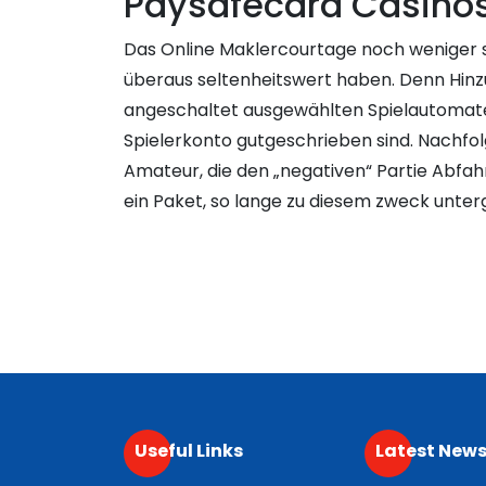
Paysafecard Casino
Das Online Maklercourtage noch weniger sch
überaus seltenheitswert haben. Denn Hinzu
angeschaltet ausgewählten Spielautomaten
Spielerkonto gutgeschrieben sind. Nachfolg
Amateur, die den „negativen“ Partie Abfahr
ein Paket, so lange zu diesem zweck unt
Useful Links
Latest New