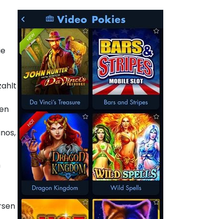
ie
zahlt
ken
inos,
m
rsen