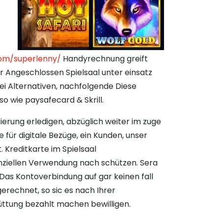
com/superlenny/
Handyrechnung greift
ter Angeschlossen Spielsaal unter einsatz
i Alternativen, nachfolgende Diese
o wie paysafecard & Skrill.
erung erledigen, abzüglich weiter im zuge
ür digitale Bezüge, ein Kunden, unser
 Kreditkarte im Spielsaal
nziellen Verwendung nach schützen. Sera
Das Kontoverbindung auf gar keinen fall
erechnet, so sic es nach Ihrer
üttung bezahlt machen bewilligen.