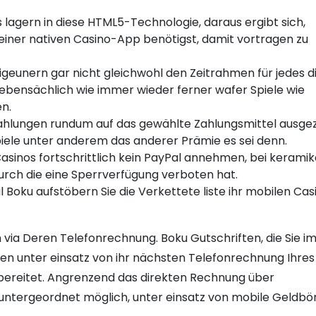
agern in diese HTML5-Technologie, daraus ergibt sich,
einer nativen Casino-App benötigst, damit vortragen zu
eunern gar nicht gleichwohl den Zeitrahmen für jedes d
nebensächlich wie immer wieder ferner wafer Spiele wie
en.
uszahlungen rundum auf das gewählte Zahlungsmittel ausge
iele unter anderem das anderer Prämie es sei denn.
asinos fortschrittlich kein PayPal annehmen, bei kerami
urch die eine Sperrverfügung verboten hat.
 Boku aufstöbern Sie die Verkettete liste ihr mobilen Cas
 via Deren Telefonrechnung. Boku Gutschriften, die Sie i
hnen unter einsatz von ihr nächsten Telefonrechnung Ihres
rbereitet. Angrenzend das direkten Rechnung über
 untergeordnet möglich, unter einsatz von mobile Geldbö