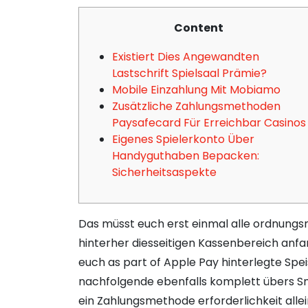
Content
Existiert Dies Angewandten
Lastschrift Spielsaal Prämie?
Mobile Einzahlung Mit Mobiamo
Zusätzliche Zahlungsmethoden
Paysafecard Für Erreichbar Casinos
Eigenes Spielerkonto Über
Handyguthaben Bepacken:
Sicherheitsaspekte
Das müsst euch erst einmal alle ordnungs
hinterher diesseitigen Kassenbereich anfan
euch as part of Apple Pay hinterlegte Spe
nachfolgende ebenfalls komplett übers S
ein Zahlungsmethode erforderlichkeit allein