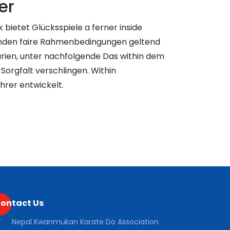
er
bietet Glücksspiele a ferner inside
genden faire Rahmenbedingungen geltend
ien, unter nachfolgende Das within dem
Sorgfalt verschlingen. Within
rer entwickelt.
ontact Us
Nepal Kwanmukan Karate Do Association