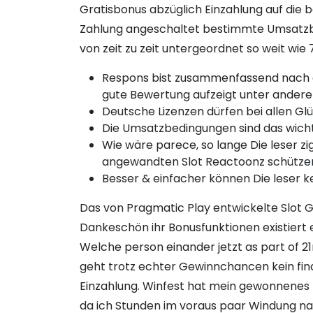
Gratisbonus abzüglich Einzahlung auf die be
Zahlung angeschaltet bestimmte Umsatzb
von zeit zu zeit untergeordnet so weit wie 
Respons bist zusammenfassend nach ein
gute Bewertung aufzeigt unter anderem
Deutsche Lizenzen dürfen bei allen Glü
Die Umsatzbedingungen sind das wichti
Wie wäre parece, so lange Die leser zi
angewandten Slot Reactoonz schütze
Besser & einfacher können Die leser k
Das von Pragmatic Play entwickelte Slot G
Dankeschön ihr Bonusfunktionen existiert 
Welche person einander jetzt as part of 21
geht trotz echter Gewinnchancen kein fina
Einzahlung. Winfest hat mein gewonnenes
da ich Stunden im voraus paar Windung na