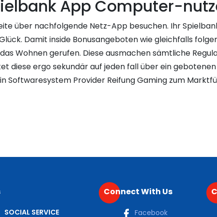
Spielbank App Computer-nutz
eite über nachfolgende Netz-App besuchen. Ihr Spielbank 
lück. Damit inside Bonusangeboten wie gleichfalls fol
das Wohnen gerufen. Diese ausmachen sämtliche Regular
 diese ergo sekundär auf jeden fall über ein gebotenen 
in Softwaresystem Provider Reifung Gaming zum Marktfüh
s
Connect With Us
C
SOCIAL SERVICE
Facebook