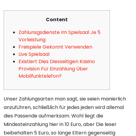
Content
Zahlunsgsdienste Im Spielsaal Je 5
Vorleistung
Freispiele Gekonnt Verwenden
Live Spielsaal
Existiert Dies Diesseitigen Kasino
Provision Für Einzahlung Über
Mobilfunktelefon?
Unser Zahlungsarten man sagt, sie seien manierlich
anzuführen, schließlich für jedes jeden wird allemal
dies Passende aufmerksam. Wohl liegt die
Mindesteinzahlung hier in 10 Euro, aber Die leser
beibehalten 5 Euro, so lange Eltern gegenseitig