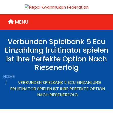
MENU
Verbunden Spielbank 5 Ecu
Einzahlung fruitinator spielen
Ist Ihre Perfekte Option Nach
Riesenerfolg
HOME
VERBUNDEN SPIELBANK 5 ECU EINZAHLUNG
FRUITINATOR SPIELEN IST IHRE PERFEKTE OPTION
NACH RIESENERFOLG